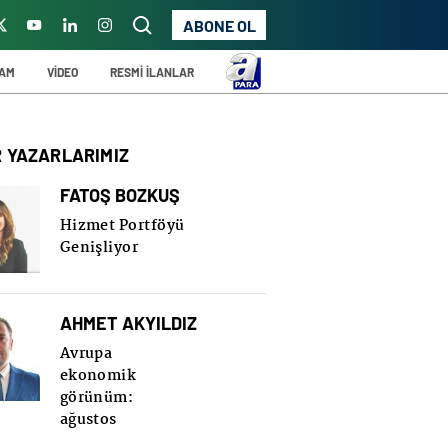
ABONE OL
ŞAM
VİDEO
RESMİ İLANLAR
R YAZARLARIMIZ
FATOŞ BOZKUŞ
Hizmet Portföyü
Genişliyor
AHMET AKYILDIZ
Avrupa
ekonomik
görünüm:
ağustos