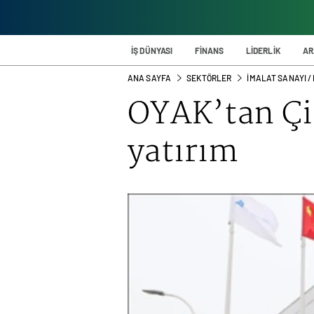
İŞ DÜNYASI
FİNANS
LİDERLİK
AR
ANA SAYFA
SEKTÖRLER
İMALAT SANAYI /
OYAK’tan Çin
yatırım