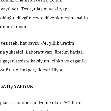
kdeniz Chemson tesisi, 20 bin
yayılıyor. Tesis, ulaşım ve altyapı
i olduğu, düzgün çevre düzenlemesine sahip
 konumlanıyor.
tesisteki hat sayısı 3'e, yıllık üretim
ona yükseldi. Laboratuvarı, üretim hatları
te geçen tesiste kalsiyum-çinko ve organik
izatör üretimi gerçekleştiriliyor.
 SATIŞ YAPIYOR
ür plastik polimer malzeme olan PVC'lerin