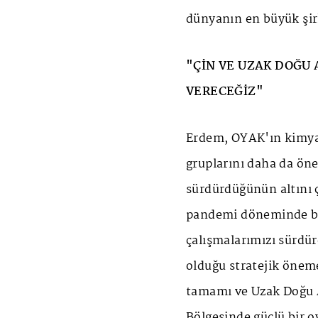
dünyanın en büyük şirk
"ÇİN VE UZAK DOĞU 
VERECEĞİZ"
Erdem, OYAK'ın kimya 
gruplarını daha da ön
sürdürdüğünün altını ç
pandemi döneminde bi
çalışmalarımızı sürdür
olduğu stratejik öneme
tamamı ve Uzak Doğu A
Bölgesinde güçlü bir