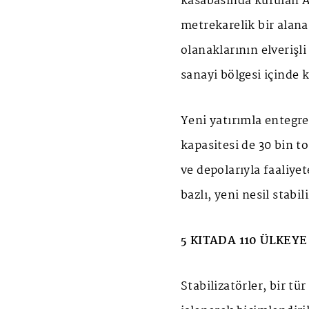
kasabasında kurulan A
metrekarelik bir alana 
olanaklarının elverişl
sanayi bölgesi içinde
Yeni yatırımla entegre 
kapasitesi de 30 bin t
ve depolarıyla faaliye
bazlı, yeni nesil stabil
5 KITADA 110 ÜLKEYE
Stabilizatörler, bir t