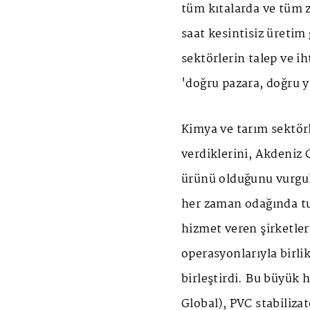
tüm kıtalarda ve tüm z
saat kesintisiz üretim
sektörlerin talep ve iht
'doğru pazara, doğru y
Kimya ve tarım sektörl
verdiklerini, Akdeniz
ürünü olduğunu vurgula
her zaman odağında t
hizmet veren şirketl
operasyonlarıyla birl
birleştirdi. Bu büyük
Global), PVC stabilizat