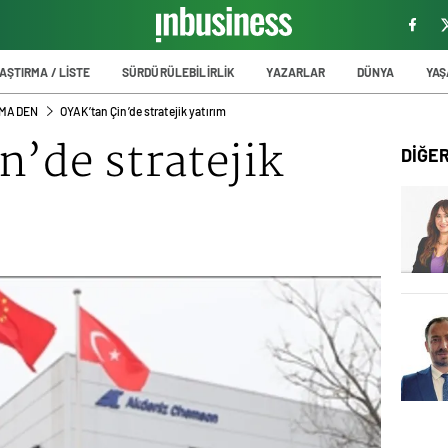
AŞTIRMA / LİSTE
SÜRDÜRÜLEBİLİRLİK
YAZARLAR
DÜNYA
YA
 MADEN
OYAK’tan Çin’de stratejik yatırım
’de stratejik
DİĞE