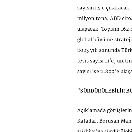
sayısını 4'e çıkaracak
milyon tona, ABD ciros
ulaşacak. Toplam 162 m
global büyüme strate
2023 yılı sonunda Tür
tesis sayısı 11'e, üret
sayısı ise 2.800'e ulaş
"SÜRDÜRÜLEBİLİR 
Açıklamada görüşlerin
Kafadar, Borusan Man
Türkiye'ye sürdürülebil