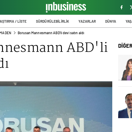
AŞTIRMA / LİSTE
SÜRDÜRÜLEBİLİRLİK
YAZARLAR
DÜNYA
YA
 MADEN
Borusan Mannesmann ABD'li devi satın aldı
nnesmann ABD'li
DİĞE
dı