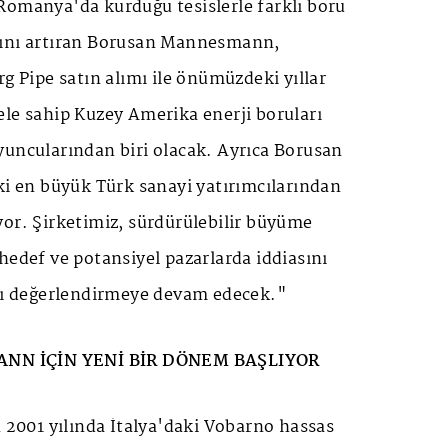
Romanya'da kurduğu tesislerle farklı boru
sını artıran Borusan Mannesmann,
rg Pipe satın alımı ile önümüzdeki yıllar
ele sahip Kuzey Amerika enerji boruları
yuncularından biri olacak. Ayrıca Borusan
en büyük Türk sanayi yatırımcılarından
or. Şirketimiz, sürdürülebilir büyüme
hedef ve potansiyel pazarlarda iddiasını
arı değerlendirmeye devam edecek."
N İÇİN YENİ BİR DÖNEM BAŞLIYOR
001 yılında İtalya'daki Vobarno hassas