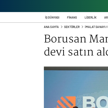
İŞ DÜNYASI
FİNANS
LİDERLİK
AR
ANA SAYFA
SEKTÖRLER
İMALAT SANAYI /
Borusan Ma
devi satın al