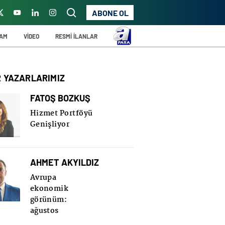
ABONE OL
ŞAM
VİDEO
RESMİ İLANLAR
R YAZARLARIMIZ
FATOŞ BOZKUŞ
Hizmet Portföyü
Genişliyor
AHMET AKYILDIZ
Avrupa
ekonomik
görünüm:
ağustos