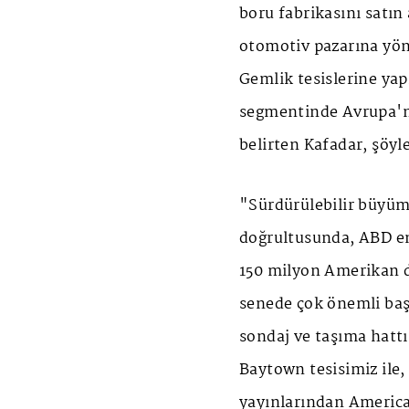
boru fabrikasını satın 
otomotiv pazarına yöne
Gemlik tesislerine yap
segmentinde Avrupa'nın
belirten Kafadar, şöyl
"Sürdürülebilir büyüm
doğrultusunda, ABD ene
150 milyon Amerikan d
senede çok önemli başa
sondaj ve taşıma hattı
Baytown tesisimiz ile,
yayınlarından America