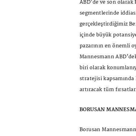
ABD'de ve son olarak 
segmentlerinde iddia
gerçekleştirdiğimiz Be
içinde büyük potansiy
pazarının en önemli o
Mannesmann ABD'deki 
biri olarak konumlanıy
stratejisi kapsamında 
artıracak tüm fırsatl
BORUSAN MANNESMAN
Borusan Mannesmann 2