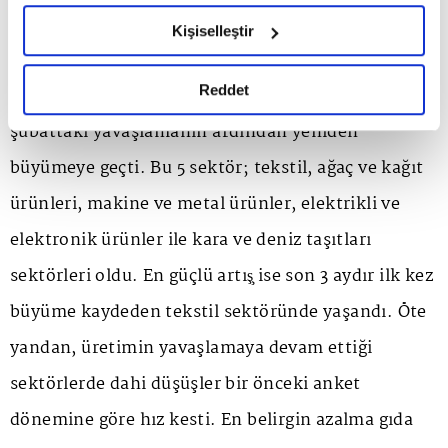
hazırlanmış olan İnternet Sitesi Aydınlatma Metnimizi
İstanbul Sanayi Odası Türkiye Sektörel PMI mart
Kişiselleştir
okumak ve sitemizi ziyaretiniz kapsamında
ayı raporuna göre, anket kapsamında takip edilen
gerçekleştirilen veri işleme faaliyetleri ile ilgili daha
detaylı bilgi almak için lütfen
tıklayınız.
Reddet
10 sektörün 6'sı üretimini artırırken, 5 sektör de
şubattaki yavaşlamanın ardından yeniden
büyümeye geçti. Bu 5 sektör; tekstil, ağaç ve kağıt
ürünleri, makine ve metal ürünler, elektrikli ve
elektronik ürünler ile kara ve deniz taşıtları
sektörleri oldu. En güçlü artış̧ ise son 3 aydır ilk kez
büyüme kaydeden tekstil sektöründe yaşandı. Öte
yandan, üretimin yavaşlamaya devam ettiği
sektörlerde dahi düşüşler bir önceki anket
dönemine göre hız kesti. En belirgin azalma gıda