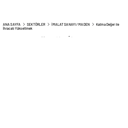
ANA SAYFA
SEKTÖRLER
İMALAT SANAYI / MADEN
Katma Değer ile
İhracatı Yükseltmek
Katma Değer ile İhracatı
Yükseltmek