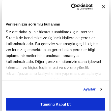
maliyetleri hem de nihai ürün fiyatları keskin bir
şekilde artmaya devam etti. Ancak her ikisinde de
enflasyon oranları şubat ayına göre düşük
Verilerinizin sorumlu kullanımı
gerçekleşti. Aynı dönemde tedarik zinciri
Sizlere daha iyi bir hizmet sunabilmek için İnternet
Sitemizde kendimize ve üçüncü kişilere ait çerezler
aksamalarında da hafifleme belirtileri gözlendi.
kullanılmaktadır. Bu çerezler vasıtasıyla çeşitli kişisel
Teslimat süreleri üst üste 3. ay artış kaydetti ancak
verileriniz işlenmekte olup gerekli olan çerezler bilgi
toplumu hizmetlerinin sunulması amacıyla
deprem kaynaklı gecikmelerin azalmasına bağlı
kullanılmaktadır. Diğer çerezler, sitemizin daha işlevsel
olarak tedarikçi performansındaki bozulma çok
kılınması ve kişiselleştirilmesi ve sizlere yönelik
reklam/pazarlama faaliyetlerinin yapılması, amaçlarıyla
daha ılımlı seyretti.
sınırlı olarak açık rızanız dahilinde kullanılacaktır.
Çerezlere ilişkin tercihlerinizi çerez paneli vasıtasıyla
Ayarlar
TAKİP EDİLEN 10 SEKTÖRDEN 5'İ YENİDEN
belirleyebilirsiniz. Çerezlere ilişkin detaylı bilgi için
Ayarlar butonuna tıklayabilir,
Çerez Bilgilendirme
BÜYÜMEYE GEÇTİ
Metnimizi ziyaret edebilirsiniz.
Tümünü Kabul Et
6698 sayılı Kişisel Verilerin Korunması Kanunu uyarınca