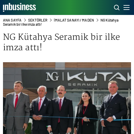
ANA SAYFA
SEKTÖRLER
İMALAT SANAYI / MADEN
NG Kütahya
Seramik bir ilke imza attı!
NG Kütahya Seramik bir ilke
imza attı!