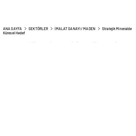
ANA SAYFA
SEKTÖRLER
İMALAT SANAYI / MADEN
Stratejik Mineralde
Küresel Hedef
Stratejik Mineralde Küresel
Hedef