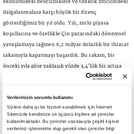
ekonomideki belirsizliklere ve tedarik zincirindeki
dalgalanmalara karşı büyük bir direnç
gösterdiğimiz bir yıl oldu. Yılı, zorlu piyasa
koşullarına ve özellikle Çin pazarındaki dönemsel
yavaşlamaya rağmen 6,2 milyar dolarlık bir ihracat
rakamıyla kapatmayı başardık. Bu rakam, bir
önceki yıla göre yaklaşık yüzde 3,4'lük bir artışa
işaret ediyor. Ancak bizim asıl odak noktamız
hacimsel büyümeden ziyade, sektörün yapısal
dönüşümüydü. 2025'te Enerji ve Tabii Kaynaklar
Verilerinizin sorumlu kullanımı
Sizlere daha iyi bir hizmet sunabilmek için İnternet
Bakanlığımızın öncülüğünde atılan mevzuat
Sitemizde kendimize ve üçüncü kişilere ait çerezler
sadeleşme adımları ve bizim Türkiye Madenciler
kullanılmaktadır. Bu çerezler vasıtasıyla çeşitli kişisel
verileriniz işlenmekte olup gerekli olan çerezler bilgi
Derneği olarak başlattığımız 'Sorumlu Madencilik