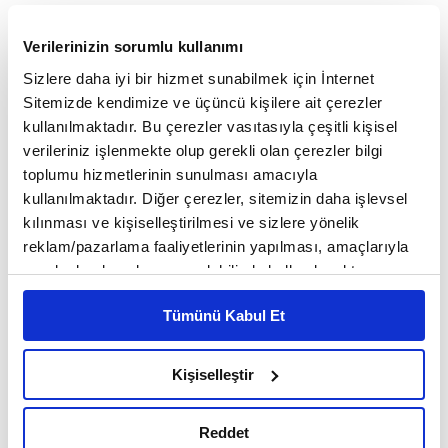
katma değerinin yükseltilerek başarılacağını
Verilerinizin sorumlu kullanımı
belirtiyor. Mehmet Yılmaz ile Türkiye maden
Sizlere daha iyi bir hizmet sunabilmek için İnternet
sektörünü konuştuk.
Sitemizde kendimize ve üçüncü kişilere ait çerezler
kullanılmaktadır. Bu çerezler vasıtasıyla çeşitli kişisel
verileriniz işlenmekte olup gerekli olan çerezler bilgi
Sektörün yeni dönem ajandasında ilk 3 talep
toplumu hizmetlerinin sunulması amacıyla
nedir?
kullanılmaktadır. Diğer çerezler, sitemizin daha işlevsel
kılınması ve kişiselleştirilmesi ve sizlere yönelik
Madencilik sektörünün Cumhuriyetimizin ikinci
reklam/pazarlama faaliyetlerinin yapılması, amaçlarıyla
yüzyılındaki stratejik rolünü pekiştirmek ve 3,5
sınırlı olarak açık rızanız dahilinde kullanılacaktır.
Çerezlere ilişkin tercihlerinizi çerez paneli vasıtasıyla
trilyon dolarlık yer altı potansiyelimizi ekonomiye
Tümünü Kabul Et
belirleyebilirsiniz. Çerezlere ilişkin detaylı bilgi için
kazandırmak için ajandamızın en üstünde yapısal
Ayarlar butonuna tıklayabilir,
Çerez Bilgilendirme
Metnimizi ziyaret edebilirsiniz.
değişim talepleri yer alıyor. İlk ve en acil
Kişiselleştir
6698 sayılı Kişisel Verilerin Korunması Kanunu uyarınca
ihtiyacımız, yatırım süreçlerindeki öngörülebilirliği
hazırlanmış olan İnternet Sitesi Aydınlatma Metnimizi
Reddet
okumak ve sitemizi ziyaretiniz kapsamında
sağlayacak olan 'Tek Durak Ofis' mekanizması.