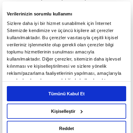
Verilerinizin sorumlu kullanımı
Sizlere daha iyi bir hizmet sunabilmek için İnternet
Sitemizde kendimize ve üçüncü kişilere ait çerezler
kullanılmaktadır. Bu çerezler vasıtasıyla çeşitli kişisel
ANA SAYFA
SEKTÖRLER
İMALAT SANAYI / MADEN
Katma Değer ile
verileriniz işlenmekte olup gerekli olan çerezler bilgi
İhracatı Yükseltmek
toplumu hizmetlerinin sunulması amacıyla
Katma Değer ile İhracatı
kullanılmaktadır. Diğer çerezler, sitemizin daha işlevsel
Yükseltmek
kılınması ve kişiselleştirilmesi ve sizlere yönelik
reklam/pazarlama faaliyetlerinin yapılması, amaçlarıyla
sınırlı olarak açık rızanız dahilinde kullanılacaktır.
Çerezlere ilişkin tercihlerinizi çerez paneli vasıtasıyla
Tümünü Kabul Et
belirleyebilirsiniz. Çerezlere ilişkin detaylı bilgi için
Ayarlar butonuna tıklayabilir,
Çerez Bilgilendirme
Metnimizi ziyaret edebilirsiniz.
Kişiselleştir
6698 sayılı Kişisel Verilerin Korunması Kanunu uyarınca
hazırlanmış olan İnternet Sitesi Aydınlatma Metnimizi
Reddet
okumak ve sitemizi ziyaretiniz kapsamında