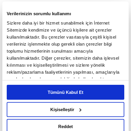
ifadelerini kullandı.
Verilerinizin sorumlu kullanımı
Yalın ve çevik "Tek Şişecam" mottosuyla başlayan
Sizlere daha iyi bir hizmet sunabilmek için İnternet
Sitemizde kendimize ve üçüncü kişilere ait çerezler
birleşme sürecinde risklerin proaktif ve veri odaklı
kullanılmaktadır. Bu çerezler vasıtasıyla çeşitli kişisel
yaklaşımla etkin bir şekilde yönetildiğini aktaran
verileriniz işlenmekte olup gerekli olan çerezler bilgi
toplumu hizmetlerinin sunulması amacıyla
Elverici, şunları kaydetti:
kullanılmaktadır. Diğer çerezler, sitemizin daha işlevsel
kılınması ve kişiselleştirilmesi ve sizlere yönelik
reklam/pazarlama faaliyetlerinin yapılması, amaçlarıyla
"Maliyet optimizasyonu uygulamalarımız, etkin
sınırlı olarak açık rızanız dahilinde kullanılacaktır.
üretim planlamamız, sağlıklı tedarik zinciri
Çerezlere ilişkin tercihlerinizi çerez paneli vasıtasıyla
Tümünü Kabul Et
belirleyebilirsiniz. Çerezlere ilişkin detaylı bilgi için
yönetimimiz ve başarılı kriz çözme becerilerimiz
Ayarlar butonuna tıklayabilir,
Çerez Bilgilendirme
iddialı hedeflerimize ulaşmamıza yardımcı oluyor.
Metnimizi ziyaret edebilirsiniz.
Kişiselleştir
6698 sayılı Kişisel Verilerin Korunması Kanunu uyarınca
Şişecam'ın fonksiyonel bazlı organizasyon yapısı
hazırlanmış olan İnternet Sitesi Aydınlatma Metnimizi
neredeyse tamamlandı. Daha çevik ve yalın
Reddet
okumak ve sitemizi ziyaretiniz kapsamında