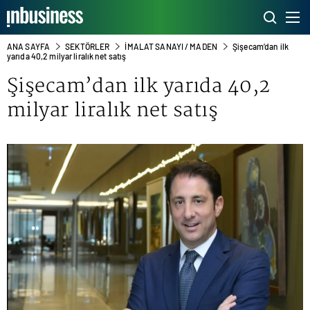
ANA SAYFA
SEKTÖRLER
İMALAT SANAYI / MADEN
Şişecam’dan ilk
yarıda 40,2 milyar liralık net satış
Şişecam’dan ilk yarıda 40,2
milyar liralık net satış