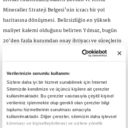
Mineraller Strateji Belgesi'nin icracı bir yol
haritasına dönüşmesi. Belirsizliğin en yüksek
maliyet kalemi olduğunu belirten Yılmaz, bugün
20'den fazla kurumdan onay ihtiyacı ve süreçlerin
yıllara yayılmasının iştahı doğrudan zedelediğini
ifade ediyor.
Verilerinizin sorumlu kullanımı
2025'in 6,2 milyar dolarlık ihracat performansıyla
Sizlere daha iyi bir hizmet sunabilmek için İnternet
Sitemizde kendimize ve üçüncü kişilere ait çerezler
kapatıldığını 2026'da 10 milyar doların
kullanılmaktadır. Bu çerezler vasıtasıyla çeşitli kişisel
hedeflendiğini aktaran Yılmaz, bunun yalnızca
verileriniz işlenmekte olup gerekli olan çerezler bilgi
toplumu hizmetlerinin sunulması amacıyla
üretim miktarıyla değil cevherin içeride işleyip
kullanılmaktadır. Diğer çerezler, sitemizin daha işlevsel
katma değerinin yükseltilerek başarılacağını
kılınması ve kişiselleştirilmesi ve sizlere yönelik