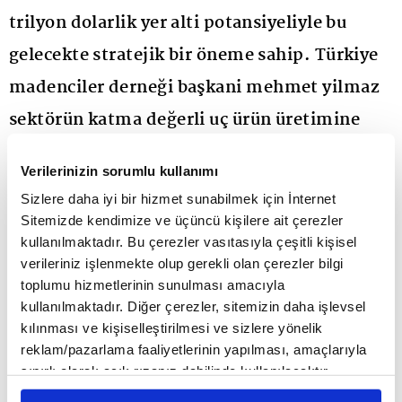
trilyon dolarlik yer alti potansiyeliyle bu
gelecekte stratejik bir öneme sahip. Türkiye
madenciler derneği başkani mehmet yilmaz
sektörün katma değerli uç ürün üretimine
odaklanmasi gerektiğini belirtiyor.
Verilerinizin sorumlu kullanımı
Türkiye'de madenciliğin kilit başlıkları izin
Sizlere daha iyi bir hizmet sunabilmek için İnternet
Sitemizde kendimize ve üçüncü kişilere ait çerezler
süreçlerinin hızı, sermayenin risk algısı ve tedarik
kullanılmaktadır. Bu çerezler vasıtasıyla çeşitli kişisel
zincirinin yeni standartları. Türkiye Madenciler
verileriniz işlenmekte olup gerekli olan çerezler bilgi
toplumu hizmetlerinin sunulması amacıyla
Derneği Başkanı Mehmet Yılmaz'a göre sektör, 3,5
kullanılmaktadır. Diğer çerezler, sitemizin daha işlevsel
trilyon dolarlık yer altı potansiyelini ekonomiye
kılınması ve kişiselleştirilmesi ve sizlere yönelik
reklam/pazarlama faaliyetlerinin yapılması, amaçlarıyla
kazandırmak için üç yapısal eşiği aynı anda aşmak
sınırlı olarak açık rızanız dahilinde kullanılacaktır.
zorunda. İzinleri öngörülebilir kılacak Tek Durak
Çerezlere ilişkin tercihlerinizi çerez paneli vasıtasıyla