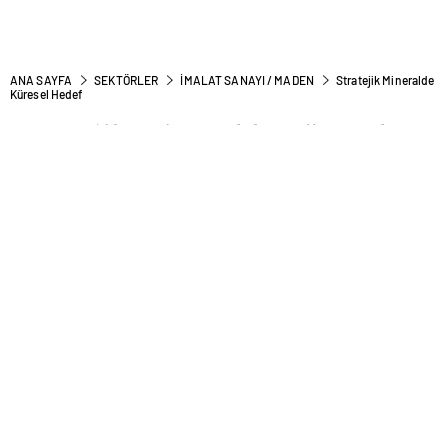
ANA SAYFA
SEKTÖRLER
İMALAT SANAYI / MADEN
Stratejik Mineralde
Küresel Hedef
Stratejik Mineralde Küresel
Hedef