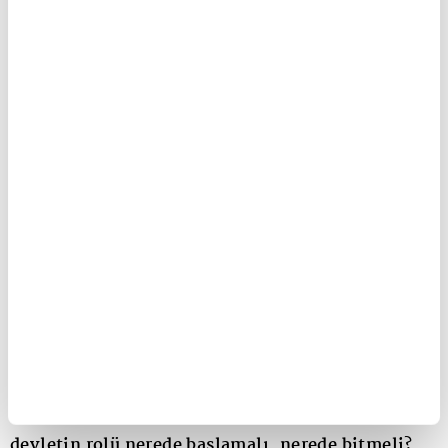
haftasında Ankara'da gerçekleştireceğimiz iki
günlük workshop ile bu protokol maddelerini nihai
hale getireceğiz. Bu çalışma bittiğinde, inisiyatife
gönüllü olarak dahil olan TMD üyesi şirketler hangi
kriterlere uyması gerektiğini, verisini nasıl
raporlayacağını ve bu veriyi nasıl bağımsız
denetimden geçireceğini net bir şekilde biliyor
olacak. Bu inisiyatifle üyelerimize adeta bir 'yeşil
pasaport' niteliğinde sertifikasyon altyapısı
sunacağız.
Stratejik ve kritik madenlerde arz güvenliği için
devletin rolü nerede başlamalı, nerede bitmeli?