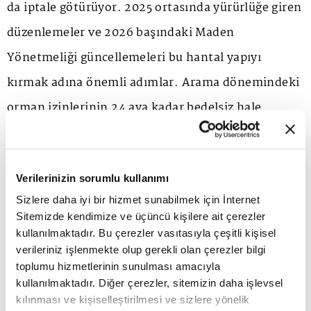
da iptale götürüyor. 2025 ortasında yürürlüğe giren
düzenlemeler ve 2026 başındaki Maden
Yönetmeliği güncellemeleri bu hantal yapıyı
kırmak adına önemli adımlar. Arama dönemindeki
orman izinlerinin 24 aya kadar bedelsiz hale
gelmesi ve süreçlerin 18 aya çekilmesi hedefi,
sahadaki iştahı yeniden canlandırdı. TMD olarak
Verilerinizin sorumlu kullanımı
temel beklentimiz 'Ruhsat Güvencesi'. Verilen
Sizlere daha iyi bir hizmet sunabilmek için İnternet
işletme hakkı mülkiyet hakkı kadar güçlü ve
Sitemizde kendimize ve üçüncü kişilere ait çerezler
korunabilir olmalı. Kamu otoritesi izninin
kullanılmaktadır. Bu çerezler vasıtasıyla çeşitli kişisel
verileriniz işlenmekte olup gerekli olan çerezler bilgi
arkasında durmalı, yargı süreçleri teknik ihtisasla
toplumu hizmetlerinin sunulması amacıyla
hızla sonuçlanmalı. Bu, doğrudan yabancı
kullanılmaktadır. Diğer çerezler, sitemizin daha işlevsel
kılınması ve kişiselleştirilmesi ve sizlere yönelik
sermayenin önündeki bariyeri kaldırır ve 10 milyar