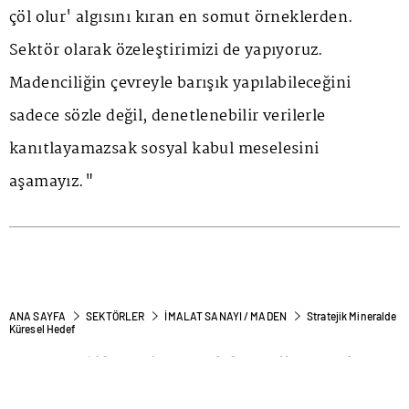
çöl olur' algısını kıran en somut örneklerden.
Sektör olarak özeleştirimizi de yapıyoruz.
Madenciliğin çevreyle barışık yapılabileceğini
sadece sözle değil, denetlenebilir verilerle
kanıtlayamazsak sosyal kabul meselesini
aşamayız."
ANA SAYFA
SEKTÖRLER
İMALAT SANAYI / MADEN
Stratejik Mineralde
Küresel Hedef
Stratejik Mineralde Küresel
Hedef