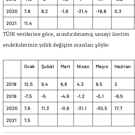
2020
7,8
8,2
-1,6
-31,4
-18,8
0,3
2021
11,4
TÜİK verilerine göre, arındırılmamış sanayi üretim
endekslerinin yıllık değişim oranları şöyle:
Ocak
Şubat
Mart
Nisan
Mayıs
Haziran
2018
12,5
9,4
6,6
4,3
6,5
2
2019
-7,5
-5
-4,6
-1,2
-0,1
-9,5
2020
7,6
11,3
-0,9
-31,1
-30,5
17,7
2021
7,5