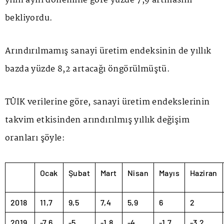
yılın aynı dönemine göre yüzde 7,9 artmasını
bekliyordu.
Arındırılmamış sanayi üretim endeksinin de yıllık
bazda yüzde 8,2 artacağı öngörülmüştü.
TÜİK verilerine göre, sanayi üretim endekslerinin
takvim etkisinden arındırılmış yıllık değişim
oranları şöyle:
Ocak
Şubat
Mart
Nisan
Mayıs
Haziran
2018
11,7
9,5
7,4
5,9
6
2
2019
-7,6
-5
-1,8
-4
-1,7
-3,2