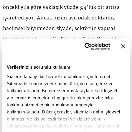
önceki yıla göre yaklaşık yüzde 3,4'lük bir artışa
işaret ediyor. Ancak bizim asıl odak noktamız
hacimsel büyümeden ziyade, sektörün yapısal
dönüşümüydü. 2025'te Enerji ve Tabii Kaynaklar
Bakanlığımızın öncülüğünde atılan mevzuat
sadeleşme adımları ve bizim Türkiye Madenciler
Verilerinizin sorumlu kullanımı
Derneği olarak başlattığımız 'Sorumlu Madencilik
Sizlere daha iyi bir hizmet sunabilmek için İnternet
İnisiyatifi'nin sahada karşılık bulması, yılın en
Sitemizde kendimize ve üçüncü kişilere ait çerezler
kullanılmaktadır. Bu çerezler vasıtasıyla çeşitli kişisel
stratejik kazanımları oldu.
verileriniz işlenmekte olup gerekli olan çerezler bilgi
toplumu hizmetlerinin sunulması amacıyla
2026 yılı için ise temel hedefimiz, ihracatımızı 10
kullanılmaktadır. Diğer çerezler, sitemizin daha işlevsel
kılınması ve kişiselleştirilmesi ve sizlere yönelik
milyar dolar barajının üzerine taşımak ve orta
reklam/pazarlama faaliyetlerinin yapılması, amaçlarıyla