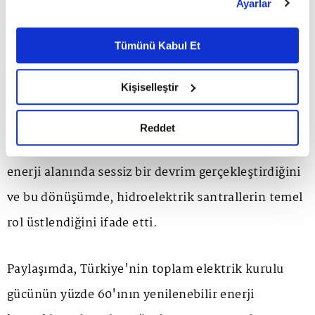
Ayarlar
belirleyebilirsiniz. Çerezlere ilişkin detaylı bilgi için
Türkiye'nin toplam hidroelektrik üretiminin yüzde
Ayarlar butonuna tıklayabilir,
Çerez Bilgilendirme
Metnimizi ziyaret edebilirsiniz.
Tümünü Kabul Et
2,5'ine denk geliyor.
6698 sayılı Kişisel Verilerin Korunması Kanunu uyarınca
hazırlanmış olan İnternet Sitesi Aydınlatma Metnimizi
Kişiselleştir
Enerji ve Tabii Kaynaklar Bakanı Alparslan
okumak ve sitemizi ziyaretiniz kapsamında
gerçekleştirilen veri işleme faaliyetleri ile ilgili daha
Bayraktar da X hesabından yaptığı videolu
detaylı bilgi almak için lütfen
tıklayınız.
Reddet
paylaşımda, Türkiye'nin son 15 yılda yenilenebilir
enerji alanında sessiz bir devrim gerçekleştirdiğini
ve bu dönüşümde, hidroelektrik santrallerin temel
rol üstlendiğini ifade etti.
Paylaşımda, Türkiye'nin toplam elektrik kurulu
gücünün yüzde 60'ının yenilenebilir enerji