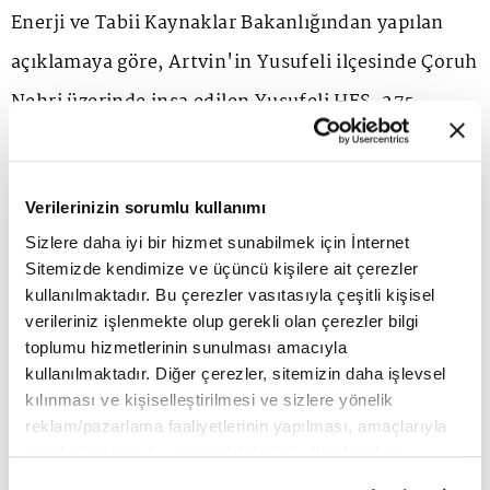
Enerji ve Tabii Kaynaklar Bakanlığından yapılan
açıklamaya göre, Artvin'in Yusufeli ilçesinde Çoruh
Nehri üzerinde inşa edilen Yusufeli HES, 275
metrelik gövde yüksekliğiyle beton kemer barajlar
kategorisinde Türkiye ve Avrupa'nın en yüksek,
Verilerinizin sorumlu kullanımı
dünyanın ise beşinci yüksek barajı olarak öne
Sizlere daha iyi bir hizmet sunabilmek için İnternet
çıkıyor.
Sitemizde kendimize ve üçüncü kişilere ait çerezler
kullanılmaktadır. Bu çerezler vasıtasıyla çeşitli kişisel
verileriniz işlenmekte olup gerekli olan çerezler bilgi
İki yıl önce devreye alınan Yusufeli HES, yılda
toplumu hizmetlerinin sunulması amacıyla
yaklaşık 1827 gigavatsaat elektrik üretiyor. Bu
kullanılmaktadır. Diğer çerezler, sitemizin daha işlevsel
kılınması ve kişiselleştirilmesi ve sizlere yönelik
üretim miktarıyla yaklaşık 650 bin konut ve 2,5
reklam/pazarlama faaliyetlerinin yapılması, amaçlarıyla
milyon kişinin yıllık elektrik ihtiyacı karşılanıyor.
sınırlı olarak açık rızanız dahilinde kullanılacaktır.
Çerezlere ilişkin tercihlerinizi çerez paneli vasıtasıyla
Tesisin bu üretim kapasitesi aynı zamanda