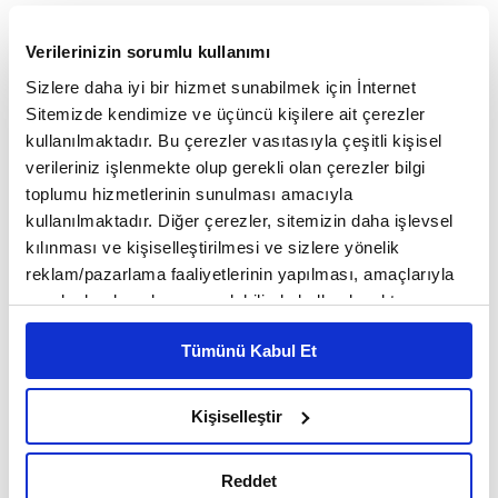
Verilerinizin sorumlu kullanımı
Sizlere daha iyi bir hizmet sunabilmek için İnternet
Sitemizde kendimize ve üçüncü kişilere ait çerezler
kullanılmaktadır. Bu çerezler vasıtasıyla çeşitli kişisel
ANA SAYFA
SEKTÖRLER
ENERJI
Megavatın Ötesi
verileriniz işlenmekte olup gerekli olan çerezler bilgi
Megavatın Ötesi
toplumu hizmetlerinin sunulması amacıyla
kullanılmaktadır. Diğer çerezler, sitemizin daha işlevsel
kılınması ve kişiselleştirilmesi ve sizlere yönelik
reklam/pazarlama faaliyetlerinin yapılması, amaçlarıyla
sınırlı olarak açık rızanız dahilinde kullanılacaktır.
Çerezlere ilişkin tercihlerinizi çerez paneli vasıtasıyla
Tümünü Kabul Et
belirleyebilirsiniz. Çerezlere ilişkin detaylı bilgi için
Ayarlar butonuna tıklayabilir,
Çerez Bilgilendirme
Metnimizi ziyaret edebilirsiniz.
Kişiselleştir
6698 sayılı Kişisel Verilerin Korunması Kanunu uyarınca
hazırlanmış olan İnternet Sitesi Aydınlatma Metnimizi
Reddet
okumak ve sitemizi ziyaretiniz kapsamında