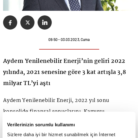
09:50 - 03.03.2023, Cuma
Aydem Yenilenebilir Enerji’nin geliri 2022
yılında, 2021 senesine göre 3 kat artışla 3,8
milyar TL’yi aştı
Aydem Yenilenebilir Enerji, 2022 yıl sonu
konsolide finansal sonuçlarını, Kamuyu
Aydınlatma Platformu'nda (KAP) açıkladı.
Verilerinizin sorumlu kullanımı
Sizlere daha iyi bir hizmet sunabilmek için İnternet