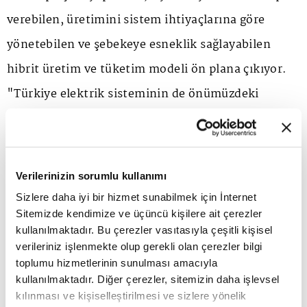
verebilen, üretimini sistem ihtiyaçlarına göre
yönetebilen ve şebekeye esneklik sağlayabilen
hibrit üretim ve tüketim modeli ön plana çıkıyor.
"Türkiye elektrik sisteminin de önümüzdeki
dönemde bu yöne doğru evrilmesi bekleniyor"
diyen Özkök, dönüşüm hızında üç temel unsurun
rol oynadığına değiniyor. Bu üç unsur; şebeke
Verilerinizin sorumlu kullanımı
bağlantı kapasitesinin genişletilmesi, depolama
Sizlere daha iyi bir hizmet sunabilmek için İnternet
Sitemizde kendimize ve üçüncü kişilere ait çerezler
yatırımlarının ekonomik olarak anlamlı hale
kullanılmaktadır. Bu çerezler vasıtasıyla çeşitli kişisel
geldiği piyasa oluşturulması ve düzenleyici
verileriniz işlenmekte olup gerekli olan çerezler bilgi
toplumu hizmetlerinin sunulması amacıyla
çerçevenin yatırımcılar ve finans kuruluşları
kullanılmaktadır. Diğer çerezler, sitemizin daha işlevsel
tarafından daha öngörülebilir bir yapıya
kılınması ve kişiselleştirilmesi ve sizlere yönelik