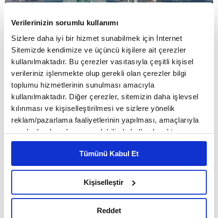
Verilerinizin sorumlu kullanımı
Sizlere daha iyi bir hizmet sunabilmek için İnternet
Sitemizde kendimize ve üçüncü kişilere ait çerezler
kullanılmaktadır. Bu çerezler vasıtasıyla çeşitli kişisel
verileriniz işlenmekte olup gerekli olan çerezler bilgi
toplumu hizmetlerinin sunulması amacıyla
kullanılmaktadır. Diğer çerezler, sitemizin daha işlevsel
YAZI
GAMZE KARAGÖZ
kılınması ve kişiselleştirilmesi ve sizlere yönelik
02:27 - 26.06.2026, Cuma
reklam/pazarlama faaliyetlerinin yapılması, amaçlarıyla
sınırlı olarak açık rızanız dahilinde kullanılacaktır.
Çerezlere ilişkin tercihlerinizi çerez paneli vasıtasıyla
2020’de öz tüketim ve sanayi odaklı lisanssız
Tümünü Kabul Et
belirleyebilirsiniz. Çerezlere ilişkin detaylı bilgi için
projelerle başlayan güneş enerjisi yatırımları,
Ayarlar butonuna tıklayabilir,
Çerez Bilgilendirme
Metnimizi ziyaret edebilirsiniz.
aradan geçen 6 yılın ardından sektörü olgun
Kişiselleştir
6698 sayılı Kişisel Verilerin Korunması Kanunu uyarınca
bir evreye taşıdı. 2020’de 7,2 gw olan temiz
hazırlanmış olan İnternet Sitesi Aydınlatma Metnimizi
Reddet
okumak ve sitemizi ziyaretiniz kapsamında
enerji hacmi bugün 26,7 gw seviyesinde.