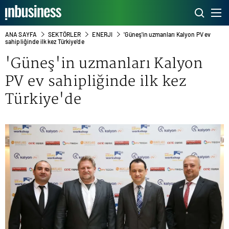
ANA SAYFA
SEKTÖRLER
ENERJI
'Güneş'in uzmanları Kalyon PV ev
sahipliğinde ilk kez Türkiye'de
'Güneş'in uzmanları
Kalyon
PV
ev sahipliğinde ilk kez
Türkiye'de