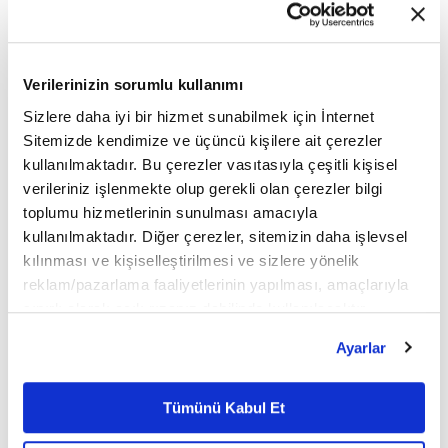
üzere Schneider Electric'in dijital çözümü SE
Aplines Aptimize yazılımının kullanılacağı bir proje
Verilerinizin sorumlu kullanımı
için iş ortaklığı anlaşması imzaladı.
Sizlere daha iyi bir hizmet sunabilmek için İnternet
Sitemizde kendimize ve üçüncü kişilere ait çerezler
Şirketten yapılan açıklamaya göre, söz konusu
kullanılmaktadır. Bu çerezler vasıtasıyla çeşitli kişisel
verileriniz işlenmekte olup gerekli olan çerezler bilgi
dijital çözüm, İzmir ve Manisa bölgesinde
toplumu hizmetlerinin sunulması amacıyla
gerçekleştirilen Gdz Elektrik operasyonlarının daha
kullanılmaktadır. Diğer çerezler, sitemizin daha işlevsel
kılınması ve kişiselleştirilmesi ve sizlere yönelik
sürdürülebilir, kaliteli ve verimli yönetilmesinde
reklam/pazarlama faaliyetlerinin yapılması, amaçlarıyla
rol oynayacak.
sınırlı olarak açık rızanız dahilinde kullanılacaktır.
Çerezlere ilişkin tercihlerinizi çerez paneli vasıtasıyla
Ayarlar
belirleyebilirsiniz. Çerezlere ilişkin detaylı bilgi için
Gdz Elektrik teknoloji ve inovasyon odağında
Ayarlar butonuna tıklayabilir,
Çerez Bilgilendirme
gerçekleştirdiği son yatırımı kapsamında ise
Metnimizi ziyaret edebilirsiniz.
Tümünü Kabul Et
6698 sayılı Kişisel Verilerin Korunması Kanunu uyarınca
operasyonel süreçlerinin yönetimi için Schneider