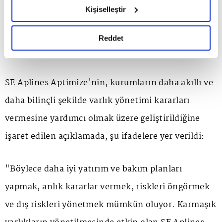
hazırlanmış olan İnternet Sitesi Aydınlatma Metnimizi
Kişiselleştir
Electric ile anlaştı. Şirket, anlaşma kapsamında SE
okumak ve sitemizi ziyaretiniz kapsamında
gerçekleştirilen veri işleme faaliyetleri ile ilgili daha
Aplines Aptimize çözümünü operasyonlarına
detaylı bilgi almak için lütfen
tıklayınız.
Reddet
entegre edecek.
SE Aplines Aptimize'nin, kurumların daha akıllı ve
daha bilinçli şekilde varlık yönetimi kararları
vermesine yardımcı olmak üzere geliştirildiğine
işaret edilen açıklamada, şu ifadelere yer verildi:
"Böylece daha iyi yatırım ve bakım planları
yapmak, anlık kararlar vermek, riskleri öngörmek
ve dış riskleri yönetmek mümkün oluyor. Karmaşık