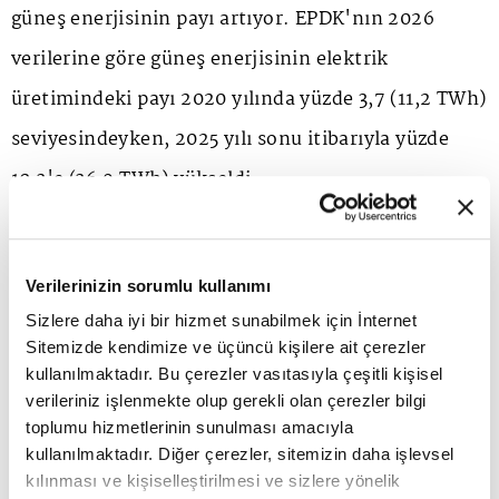
güneş enerjisinin payı artıyor. EPDK'nın 2026
verilerine göre güneş enerjisinin elektrik
üretimindeki payı 2020 yılında yüzde 3,7 (11,2 TWh)
seviyesindeyken, 2025 yılı sonu itibarıyla yüzde
10,3'e (36,9 TWh) yükseldi.
Tabii Türkiye'nin yenilenebilir enerji hedefleri
doğrultusunda güneş ve rüzgar yatırımlarına hız
Verilerinizin sorumlu kullanımı
vermesi de bu büyümede önemli rol oynadı.
Sizlere daha iyi bir hizmet sunabilmek için İnternet
Nitekim 2025 sonu itibarıyla güneş ve rüzgar
Sitemizde kendimize ve üçüncü kişilere ait çerezler
kullanılmaktadır. Bu çerezler vasıtasıyla çeşitli kişisel
enerjisinin toplam kurulu gücü 40 GW'a, elektrik
verileriniz işlenmekte olup gerekli olan çerezler bilgi
üretimindeki payı ise yüzde 21,2'ye ulaştı. Ancak
toplumu hizmetlerinin sunulması amacıyla
kullanılmaktadır. Diğer çerezler, sitemizin daha işlevsel
2035'te hedeflenen 120 GW seviyesine ulaşılması
kılınması ve kişiselleştirilmesi ve sizlere yönelik