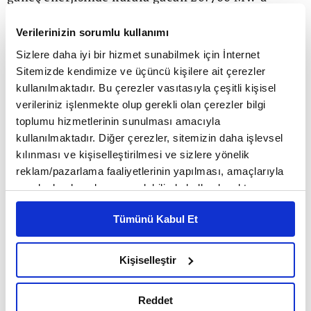
ulaşması ve Türkiye'nin toplam elektrik kurulu
Verilerinizin sorumlu kullanımı
gücü içinde yüzde 21,3'lük bir paya denk gelmesi de
Sizlere daha iyi bir hizmet sunabilmek için İnternet
bu yeni parametrelerin oluşmasında belirleyici.
Sitemizde kendimize ve üçüncü kişilere ait çerezler
kullanılmaktadır. Bu çerezler vasıtasıyla çeşitli kişisel
Ancak bugünlerde tek başına proje geliştirmek de
verileriniz işlenmekte olup gerekli olan çerezler bilgi
yetmiyor. Zamanında izin alabilmek, finansman
toplumu hizmetlerinin sunulması amacıyla
kullanılmaktadır. Diğer çerezler, sitemizin daha işlevsel
kapanışını sağlamak ve şebekeye bağlanabilmek
kılınması ve kişiselleştirilmesi ve sizlere yönelik
yatırımların asıl anahtarını oluşturuyor. Üstelik
reklam/pazarlama faaliyetlerinin yapılması, amaçlarıyla
sınırlı olarak açık rızanız dahilinde kullanılacaktır.
küresel pazarda panel ve ekipman maliyetleri tarihi
Çerezlere ilişkin tercihlerinizi çerez paneli vasıtasıyla
Tümünü Kabul Et
dip seviyeleri zorlarken, Türkiye'de yatırımcılar bu
belirleyebilirsiniz. Çerezlere ilişkin detaylı bilgi için
Ayarlar butonuna tıklayabilir,
Çerez Bilgilendirme
maliyet avantajını yerli üretim teşvikleri ve doğru
Metnimizi ziyaret edebilirsiniz.
Kişiselleştir
mühendislik seçimleriyle harmanlamaya çalışıyor.
6698 sayılı Kişisel Verilerin Korunması Kanunu uyarınca
hazırlanmış olan İnternet Sitesi Aydınlatma Metnimizi
Eskiden şirketler için enerji maliyetlerini düşürmek
Reddet
okumak ve sitemizi ziyaretiniz kapsamında