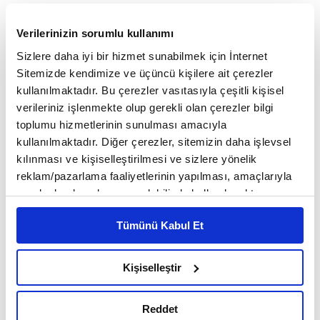
Eskiden şirketler için enerji maliyetlerini düşürmek
Verilerinizin sorumlu kullanımı
ve kendi enerjisini üretmek baskın motivasyonken,
Sizlere daha iyi bir hizmet sunabilmek için İnternet
şimdilerde ise üretimle tüketimi saatlik bazda
Sitemizde kendimize ve üçüncü kişilere ait çerezler
eşleştirmek ve enerji giderlerini tamamen
kullanılmaktadır. Bu çerezler vasıtasıyla çeşitli kişisel
verileriniz işlenmekte olup gerekli olan çerezler bilgi
öngörülebilir kılmak konuşuluyor.
toplumu hizmetlerinin sunulması amacıyla
kullanılmaktadır. Diğer çerezler, sitemizin daha işlevsel
kılınması ve kişiselleştirilmesi ve sizlere yönelik
Sektör artık daha olgun bir evrede
reklam/pazarlama faaliyetlerinin yapılması, amaçlarıyla
sınırlı olarak açık rızanız dahilinde kullanılacaktır.
Mevzuattaki ani değişiklikler ve şebeke bağlantı
Çerezlere ilişkin tercihlerinizi çerez paneli vasıtasıyla
Tümünü Kabul Et
belirleyebilirsiniz. Çerezlere ilişkin detaylı bilgi için
kapasitelerindeki darboğazlar dahi güneş enerjisi
Ayarlar butonuna tıklayabilir,
Çerez Bilgilendirme
yatırımlarının hızını kesmesine engel olmuyor.
Metnimizi ziyaret edebilirsiniz.
Kişiselleştir
6698 sayılı Kişisel Verilerin Korunması Kanunu uyarınca
Sınırda Karbon Düzenleme Mekanizması'nın
hazırlanmış olan İnternet Sitesi Aydınlatma Metnimizi
Reddet
(SKDM) ihracatçılar üzerinde yarattığı baskı da
okumak ve sitemizi ziyaretiniz kapsamında