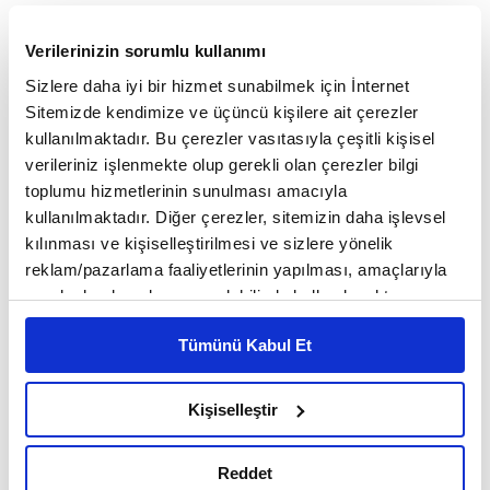
da yerinde tüketebilmek önemli. Ürettiğiniz şey,
Verilerinizin sorumlu kullanımı
yerinde tüketilecek. Galatasaray ile yaptığımız
Sizlere daha iyi bir hizmet sunabilmek için İnternet
projenin hem memlekete hem Galatasaray'a hem
Sitemizde kendimize ve üçüncü kişilere ait çerezler
Türk sporuna hem de gelecek nesillere örnek
kullanılmaktadır. Bu çerezler vasıtasıyla çeşitli kişisel
verileriniz işlenmekte olup gerekli olan çerezler bilgi
olduğunu düşünüyoruz. Proje 2 bin hanelik bir
toplumu hizmetlerinin sunulması amacıyla
kasabanın elektrik ihtiyacını karşılayabilecek. 25
kullanılmaktadır. Diğer çerezler, sitemizin daha işlevsel
kılınması ve kişiselleştirilmesi ve sizlere yönelik
yılın sonunda 1 milyardan liradan fazla gelir
reklam/pazarlama faaliyetlerinin yapılması, amaçlarıyla
sağlayacak bir proje. Böyle bir proje ile rekorlar
sınırlı olarak açık rızanız dahilinde kullanılacaktır.
Çerezlere ilişkin tercihlerinizi çerez paneli vasıtasıyla
kitabına girdiğimiz için onur ve gurur duyuyorum."
Tümünü Kabul Et
belirleyebilirsiniz. Çerezlere ilişkin detaylı bilgi için
ifadelerini kullandı.
Ayarlar butonuna tıklayabilir,
Çerez Bilgilendirme
Metnimizi ziyaret edebilirsiniz.
Kişiselleştir
6698 sayılı Kişisel Verilerin Korunması Kanunu uyarınca
Enerjisa Yönetim Kurulu Başkan Yardımcısı Ersin
hazırlanmış olan İnternet Sitesi Aydınlatma Metnimizi
Reddet
okumak ve sitemizi ziyaretiniz kapsamında