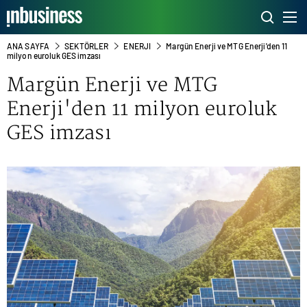
ANA SAYFA
SEKTÖRLER
ENERJI
Margün Enerji ve MTG Enerji'den 11
milyon euroluk GES imzası
Margün Enerji ve MTG
Enerji'den 11 milyon euroluk
GES imzası