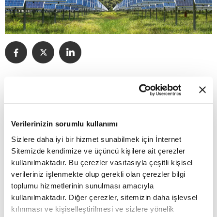
11:48 - 03.01.2022, Pazartesi
Margün Enerji, MTG Enerji İnşaat Sanayi ve Ticaret
Verilerinizin sorumlu kullanımı
AŞ ile 11 milyon euro değerinde güneş enerjisi
Sizlere daha iyi bir hizmet sunabilmek için İnternet
santrali (GES) geliştirme sözleşmesi imzaladı.
Sitemizde kendimize ve üçüncü kişilere ait çerezler
kullanılmaktadır. Bu çerezler vasıtasıyla çeşitli kişisel
verileriniz işlenmekte olup gerekli olan çerezler bilgi
Şirketten yapılan açıklamaya göre, Margün Enerji
toplumu hizmetlerinin sunulması amacıyla
ve MTG Enerji arasında İtalya'da yapılacak
kullanılmaktadır. Diğer çerezler, sitemizin daha işlevsel
kılınması ve kişiselleştirilmesi ve sizlere yönelik
yenilenebilir enerji yatırımları kapsamında 11