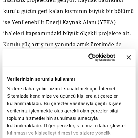
lisanssız projelerden geliyor. Kaynak bazındaki
kurulu gücün geri kalan kısmının büyük bir bölümü
ise Yenilenebilir Enerji Kaynak Alanı (YEKA)
ihaleleri kapsamındaki büyük ölçekli projelere ait.
Kurulu güç artışının yanında artık üretimde de
güneş enerjisinin payı artıyor. EPDK'nın 2026
verilerine göre güneş enerjisinin elektrik
üretimindeki payı 2020 yılında yüzde 3,7 (11,2 TWh)
Verilerinizin sorumlu kullanımı
seviyesindeyken, 2025 yılı sonu itibarıyla yüzde
Sizlere daha iyi bir hizmet sunabilmek için İnternet
Sitemizde kendimize ve üçüncü kişilere ait çerezler
10,3'e (36,9 TWh) yükseldi.
kullanılmaktadır. Bu çerezler vasıtasıyla çeşitli kişisel
Tabii Türkiye'nin yenilenebilir enerji hedefleri
verileriniz işlenmekte olup gerekli olan çerezler bilgi
toplumu hizmetlerinin sunulması amacıyla
doğrultusunda güneş ve rüzgar yatırımlarına hız
kullanılmaktadır. Diğer çerezler, sitemizin daha işlevsel
vermesi de bu büyümede önemli rol oynadı.
kılınması ve kişiselleştirilmesi ve sizlere yönelik