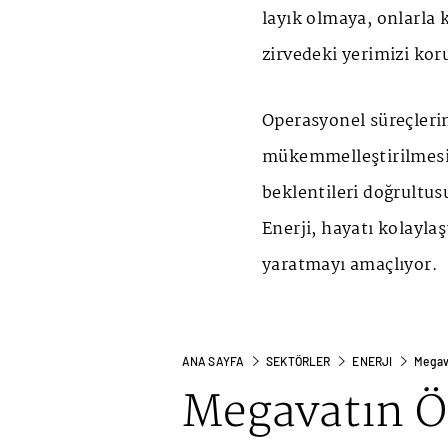
layık olmaya, onlarla
zirvedeki yerimizi ko
Operasyonel süreçlerin
mükemmelleştirilmesi
beklentileri doğrultus
Enerji, hayatı kolayla
yaratmayı amaçlıyor.
ANA SAYFA
SEKTÖRLER
ENERJI
Megava
Megavatın Ö