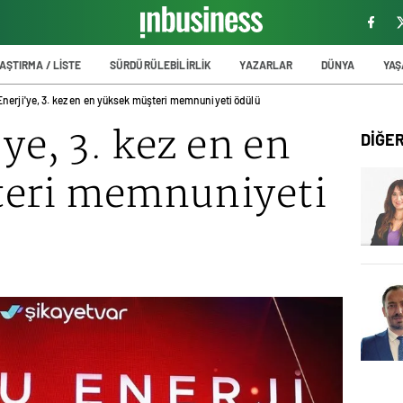
AŞTIRMA / LİSTE
SÜRDÜRÜLEBİLİRLİK
YAZARLAR
DÜNYA
YA
Enerji'ye, 3. kez en en yüksek müşteri memnuniyeti ödülü
ye, 3. kez en en
DİĞE
teri memnuniyeti