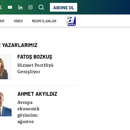
ABONE OL
ŞAM
VİDEO
RESMİ İLANLAR
R YAZARLARIMIZ
FATOŞ BOZKUŞ
Hizmet Portföyü
Genişliyor
AHMET AKYILDIZ
Avrupa
ekonomik
görünüm:
ağustos