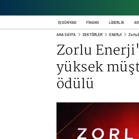
İŞ DÜNYASI
FİNANS
LİDERLİK
AR
ANA SAYFA
SEKTÖRLER
ENERJI
Zorlu 
Zorlu Enerji'
yüksek müş
ödülü