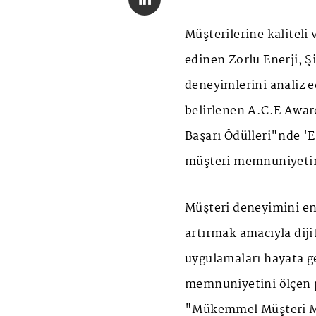
Müşterilerine kaliteli 
edinen Zorlu Enerji, Ş
deneyimlerini analiz e
belirlenen A.C.E Aw
Başarı Ödülleri"nde 'E
müşteri memnuniyetini
Müşteri deneyimini e
artırmak amacıyla diji
uygulamaları hayata ge
memnuniyetini ölçen 
"Mükemmel Müşteri Me