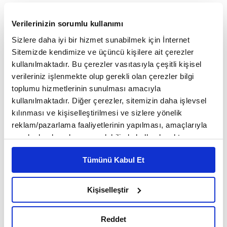
nükleer teknolojiler ile bu yolda devam ettikçe,
Verilerinizin sorumlu kullanımı
nükleer enerji alanından ekonomimize önemli bir
Sizlere daha iyi bir hizmet sunabilmek için İnternet
katma değer gelecektir."
Sitemizde kendimize ve üçüncü kişilere ait çerezler
kullanılmaktadır. Bu çerezler vasıtasıyla çeşitli kişisel
verileriniz işlenmekte olup gerekli olan çerezler bilgi
"TÜRK SANAYİCİLERİ SANTRALLERİN YAPIMINDA
toplumu hizmetlerinin sunulması amacıyla
ÖNEMLİ KATKI SUNABİLECEK KAPASİTEDE"
kullanılmaktadır. Diğer çerezler, sitemizin daha işlevsel
kılınması ve kişiselleştirilmesi ve sizlere yönelik
reklam/pazarlama faaliyetlerinin yapılması, amaçlarıyla
Çiftçi, nükleerde yerlileştirme çalışmalarında Türk
sınırlı olarak açık rızanız dahilinde kullanılacaktır.
sanayicisinin önemli başarılar kazandığını
Çerezlere ilişkin tercihlerinizi çerez paneli vasıtasıyla
Tümünü Kabul Et
belirleyebilirsiniz. Çerezlere ilişkin detaylı bilgi için
belirterek, "400'den fazla yerli firmamız şu an
Ayarlar butonuna tıklayabilir,
Çerez Bilgilendirme
Akkuyu NGS için çalışıyor. Yaklaşık 6-7 milyar
Metnimizi ziyaret edebilirsiniz.
Kişiselleştir
6698 sayılı Kişisel Verilerin Korunması Kanunu uyarınca
dolarlık mal ve hizmet ihtiyacının da Türk firmaları
hazırlanmış olan İnternet Sitesi Aydınlatma Metnimizi
Reddet
tarafından karşılanması planlanıyor." dedi.
okumak ve sitemizi ziyaretiniz kapsamında