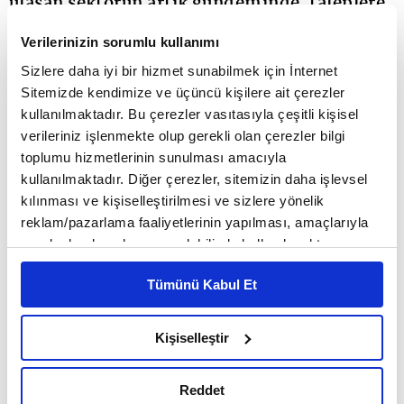
ulaşan sektörün artık gündeminde, taleplere
yanıt verecek şebeke altyapısı, sağlıklı
Verilerinizin sorumlu kullanımı
işleyen piyasa ve öngörülebilir düzenleyici
Sizlere daha iyi bir hizmet sunabilmek için İnternet
Sitemizde kendimize ve üçüncü kişilere ait çerezler
çerçeve var.
kullanılmaktadır. Bu çerezler vasıtasıyla çeşitli kişisel
verileriniz işlenmekte olup gerekli olan çerezler bilgi
Yeşil yatırımların en sessiz ve en sıcak kaynağı olan
toplumu hizmetlerinin sunulması amacıyla
kullanılmaktadır. Diğer çerezler, sitemizin daha işlevsel
güneş enerjisine son 6 yılda artan yatırımcı ilgisi,
kılınması ve kişiselleştirilmesi ve sizlere yönelik
sektörü kurulu güç üzerinden değerlendirmenin
reklam/pazarlama faaliyetlerinin yapılması, amaçlarıyla
sınırlı olarak açık rızanız dahilinde kullanılacaktır.
ötesine taşıyor, megavatlar yerini yeni
Çerezlere ilişkin tercihlerinizi çerez paneli vasıtasıyla
parametrelere bırakıyor. Nisan 2026 sonu itibarıyla
Tümünü Kabul Et
belirleyebilirsiniz. Çerezlere ilişkin detaylı bilgi için
Ayarlar butonuna tıklayabilir,
Çerez Bilgilendirme
güneş enerjisinde kurulu gücün 26.700 MW'a
Metnimizi ziyaret edebilirsiniz.
Kişiselleştir
ulaşması ve Türkiye'nin toplam elektrik kurulu
6698 sayılı Kişisel Verilerin Korunması Kanunu uyarınca
hazırlanmış olan İnternet Sitesi Aydınlatma Metnimizi
gücü içinde yüzde 21,3'lük bir paya denk gelmesi de
Reddet
okumak ve sitemizi ziyaretiniz kapsamında