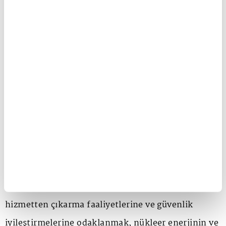
yapısını belirleme hakkı (Madde 194 TFEU) şu anda
nükleer enerjiyi daha fazla politik ve teknolojik
seçenekten dışlayan AB politikaları ile büyük
ölçüde sınırlıdır. Yukarıdakilerin ışığında bu
konuda çok endişe duyuyoruz. ITER ve Euratom
araştırma ve geliştirme programı ile ilgili son siyasi
anlaşmalarda birleştirilen AB'nin nükleer bilim ve
araştırmaya verdiği desteği ise takdirle
karşılıyoruz. Bununla birlikte, 2050 sonrası ticari
olarak uygulanabilir teknolojilere, yeni nükleer
üniteleri inşa için uygun bir çerçeve olmaksızın
hizmetten çıkarma faaliyetlerine ve güvenlik
iyileştirmelerine odaklanmak, nükleer enerjinin ve