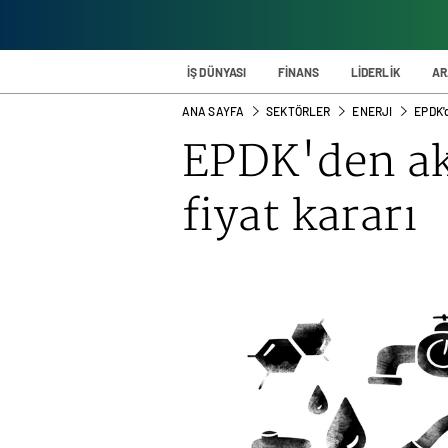
İŞ DÜNYASI
FİNANS
LİDERLİK
AR
ANA SAYFA
SEKTÖRLER
ENERJI
EPDK'd
EPDK'den ak
fiyat kararı