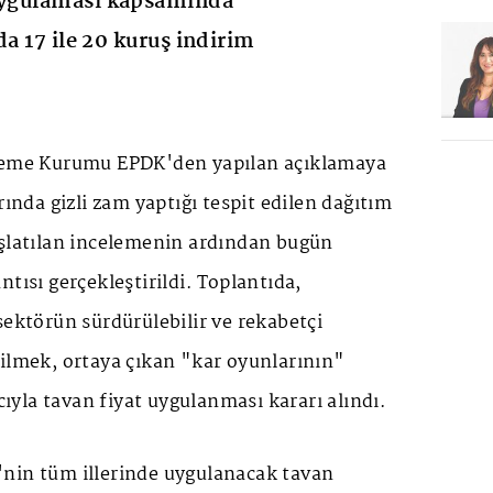
 uygulaması kapsamında
da 17 ile 20 kuruş indirim
nleme Kurumu EPDK'den yapılan açıklamaya
rında gizli zam yaptığı tespit edilen dağıtım
aşlatılan incelemenin ardından bugün
tısı gerçekleştirildi. Toplantıda,
sektörün sürdürülebilir ve rekabetçi
bilmek, ortaya çıkan "kar oyunlarının"
yla tavan fiyat uygulanması kararı alındı.
nin tüm illerinde uygulanacak tavan