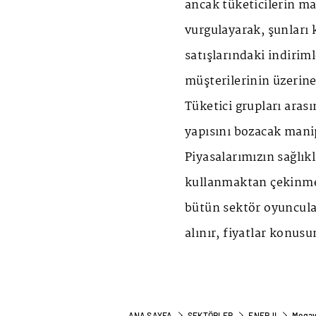
ancak tüketicilerin m
vurgulayarak, şunları
satışlarındaki indirim
müşterilerinin üzerin
Tüketici grupları aras
yapısını bozacak manip
Piyasalarımızın sağlıkl
kullanmaktan çekinme
bütün sektör oyuncular
alınır, fiyatlar konus
ANA SAYFA
SEKTÖRLER
ENERJI
Megava