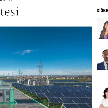
tesi
DİĞE