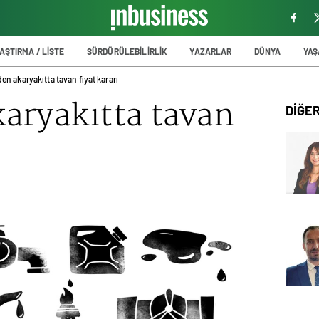
AŞTIRMA / LİSTE
SÜRDÜRÜLEBİLİRLİK
YAZARLAR
DÜNYA
YA
en akaryakıtta tavan fiyat kararı
aryakıtta tavan
DİĞE