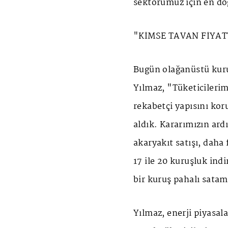
sektörümüz için en doğ
"KİMSE TAVAN FİYA
Bugün olağanüstü kurul
Yılmaz, "Tüketicilerim
rekabetçi yapısını kor
aldık. Kararımızın ar
akaryakıt satışı, daha 
17 ile 20 kuruşluk ind
bir kuruş pahalı sata
Yılmaz, enerji piyasal