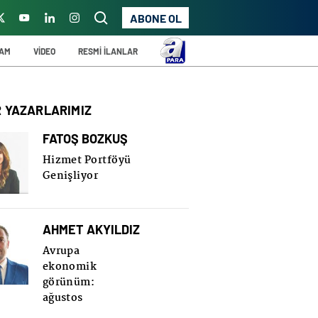
ABONE OL
ŞAM
VİDEO
RESMİ İLANLAR
R YAZARLARIMIZ
FATOŞ BOZKUŞ
Hizmet Portföyü
Genişliyor
AHMET AKYILDIZ
Avrupa
ekonomik
görünüm:
ağustos