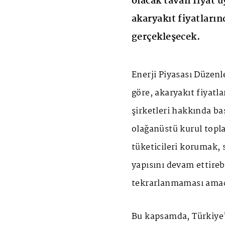
olacak tavan fiyat
akaryakıt fiyatların
gerçekleşecek.
Enerji Piyasası Düze
göre, akaryakıt fiyatla
şirketleri hakkında b
olağanüstü kurul toplan
tüketicileri korumak, 
yapısını devam ettire
tekrarlanmaması amacı
Bu kapsamda, Türkiye'