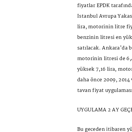
fiyatlar EPDK tarafınd
İstanbul Avrupa Yakası
lira, motorinin litre f
benzinin litresi en yü
satılacak. Ankara'da be
motorinin litresi de 6,
yüksek 7,16 lira, motor
daha önce 2009, 2014 v
tavan fiyat uygulaması
UYGULAMA 2 AY GEÇ
Bu geceden itibaren yü