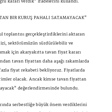
ru kararı verdik" ifadelerini kullandı.
TTAN BİR KURUŞ PAHALI SATAMAYACAK"
 toplantısı gerçekleştirdiklerini aktaran
izi, sektörümüzün sürdürülebilir ve
umak için akaryakıtta tavan fiyat kararı
dından tavan fiyattan daha aşağı rakamlarda
fazla fiyat rekabeti bekliyoruz. Fiyatlarda
irimler olacak. Ancak kimse tavan fiyattan
mayacak" değerlendirmesinde bulundu.
arında serbestliğe büyük önem verdiklerini