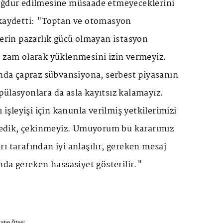
ağdur edilmesine müsaade etmeyeceklerini
 kaydetti: "Toptan ve otomasyon
lerin pazarlık gücü olmayan istasyon
e zam olarak yüklenmesini izin vermeyiz.
ında çapraz sübvansiyona, serbest piyasanın
ülasyonlara da asla kayıtsız kalamayız.
ı işleyişi için kanunla verilmiş yetkilerimizi
dik, çekinmeyiz. Umuyorum bu kararımız
ı tarafından iyi anlaşılır, gereken mesaj
unda gereken hassasiyet gösterilir."
tın Ötesi