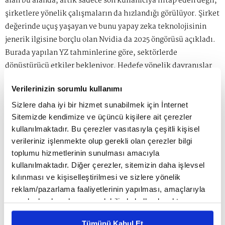
alan bu alanda, artık sadece son kullanıcıya hitap eden değil,
şirketlere yönelik çalışmaların da hızlandığı görülüyor. Şirket
değerinde uçuş yaşayan ve bunu yapay zeka teknolojisinin
jenerik ilgisine borçlu olan Nvidia da 2025 öngörüsü açıkladı.
Burada yapılan YZ tahminlerine göre, sektörlerde
dönüştürücü etkiler bekleniyor. Hedefe yönelik davranışlar
sergileyen ve otonom karar verme yetkisi olan Agentic AI'ın
Verilerinizin sorumlu kullanımı
2025'te daha çok konuşulmaya başlanacağı belirtiliyor.
Şirketin Omniverse ve Simülasyon Teknolojisi Başkan
Sizlere daha iyi bir hizmet sunabilmek için İnternet
Yardımcısı Rev Lebaredian, Agentic AI'ın robotlara yeni
Sitemizde kendimize ve üçüncü kişilere ait çerezler
kullanılmaktadır. Bu çerezler vasıtasıyla çeşitli kişisel
zekalar getirdikçe, hacmi artıracağını ve maliyetleri keskin
verileriniz işlenmekte olup gerekli olan çerezler bilgi
bir şekilde düşüreceğini belirtiyor. Endüstriyel robotların
toplumu hizmetlerinin sunulması amacıyla
ortalama maliyetinin 2010'da 46 bin dolar iken her geçen yıl
kullanılmaktadır. Diğer çerezler, sitemizin daha işlevsel
düştüğünü, 2025'te 10 bin 800 dolara gerilemesinin
kılınması ve kişiselleştirilmesi ve sizlere yönelik
beklendiğini ekleyen Lebaredian, bu cihazların önemli ölçüde
reklam/pazarlama faaliyetlerinin yapılması, amaçlarıyla
ucuzlamasıyla mobil cihazlar kadar endüstriler arasında
sınırlı olarak açık rızanız dahilinde kullanılacaktır.
yaygınlaşacağını ifade ediyor. Bunun yanı sıra fiziksel dünya
Çerezlere ilişkin tercihlerinizi çerez paneli vasıtasıyla
ile etkileşime giren YZ çözümleri de öne çıkıyor.
Tümünü Kabul Et
belirleyebilirsiniz. Çerezlere ilişkin detaylı bilgi için