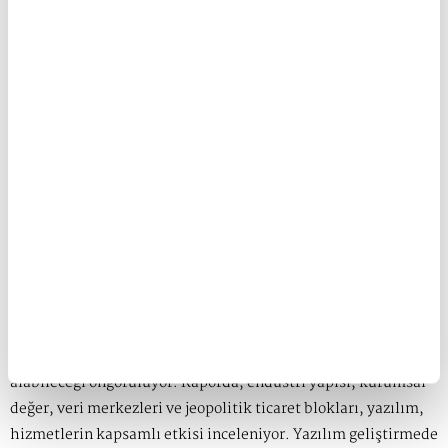
İnovasyonu Hızlandırma' temasıyla düzenlendi. Yapay zeka,
uç bilişim, bulut teknolojileri ve siber güvenlik konuları ve
dijital dönüşümün başarıyı nasıl artıracağının işlendiği
forumda konuşan Dell Technologies Türkiye ve eCIS Genel
Müdürü Işıl Hasdemir, "Yapay Zeka, iş yapış şekillerini köklü
bir şekilde değiştiren bir teknoloji. Hızlandırılmış işlem
gücünden YZ destekli depolama ve ağ çözümlerine kadar
uzanan kapsamlı bir teknolojisi yelpazesi sunuyoruz.
Müşterilerimize inovasyon yapma ve potansiyellerini açığa
çıkarma gücünü vermek istiyoruz" dedi.
FAVÖK'ÜN YÜZDE 20'Sİ yz'ye
Bain&Company Teknoloji Raporu 2024 araştırmasına göre
üretken yapay zeka girişimlerinin FAVÖK'ten yüzde 20 pay
alabileceği öngörülüyor. Raporda, endüstri yapısı, kurumsal
değer, veri merkezleri ve jeopolitik ticaret blokları, yazılım,
hizmetlerin kapsamlı etkisi inceleniyor. Yazılım geliştirmede