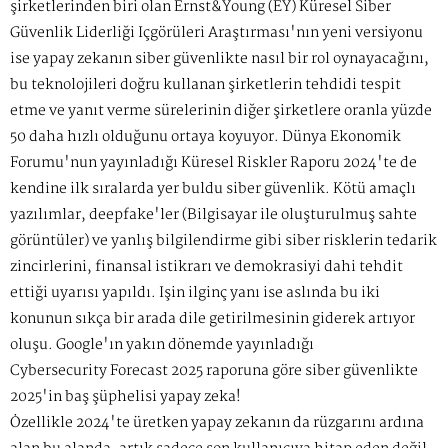
şirketlerinden biri olan Ernst&Young (EY) Küresel Siber
Güvenlik Liderliği İçgörüleri Araştırması'nın yeni versiyonu
ise yapay zekanın siber güvenlikte nasıl bir rol oynayacağını,
bu teknolojileri doğru kullanan şirketlerin tehdidi tespit
etme ve yanıt verme sürelerinin diğer şirketlere oranla yüzde
50 daha hızlı olduğunu ortaya koyuyor. Dünya Ekonomik
Forumu'nun yayınladığı Küresel Riskler Raporu 2024'te de
kendine ilk sıralarda yer buldu siber güvenlik. Kötü amaçlı
yazılımlar, deepfake'ler (Bilgisayar ile oluşturulmuş sahte
görüntüler) ve yanlış bilgilendirme gibi siber risklerin tedarik
zincirlerini, finansal istikrarı ve demokrasiyi dahi tehdit
ettiği uyarısı yapıldı. İşin ilginç yanı ise aslında bu iki
konunun sıkça bir arada dile getirilmesinin giderek artıyor
oluşu. Google'ın yakın dönemde yayınladığı
Cybersecurity Forecast 2025 raporuna göre siber güvenlikte
2025'in baş şüphelisi yapay zeka!
Özellikle 2024'te üretken yapay zekanın da rüzgarını ardına