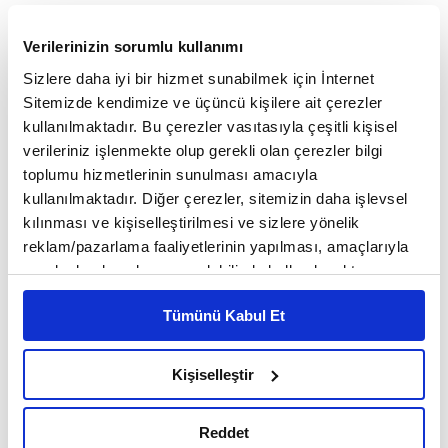
Verilerinizin sorumlu kullanımı
ANA SAYFA
FINANS
SIGORTA
Emeklilere Türkiye Sigorta’dan Özel
Sizlere daha iyi bir hizmet sunabilmek için İnternet
Avantajlar
Sitemizde kendimize ve üçüncü kişilere ait çerezler
Emeklilere Türkiye
kullanılmaktadır. Bu çerezler vasıtasıyla çeşitli kişisel
verileriniz işlenmekte olup gerekli olan çerezler bilgi
Sigorta’dan Özel Avantajlar
toplumu hizmetlerinin sunulması amacıyla
kullanılmaktadır. Diğer çerezler, sitemizin daha işlevsel
kılınması ve kişiselleştirilmesi ve sizlere yönelik
reklam/pazarlama faaliyetlerinin yapılması, amaçlarıyla
sınırlı olarak açık rızanız dahilinde kullanılacaktır.
Çerezlere ilişkin tercihlerinizi çerez paneli vasıtasıyla
Tümünü Kabul Et
belirleyebilirsiniz. Çerezlere ilişkin detaylı bilgi için
Ayarlar butonuna tıklayabilir,
Çerez Bilgilendirme
Metnimizi ziyaret edebilirsiniz.
Kişiselleştir
6698 sayılı Kişisel Verilerin Korunması Kanunu uyarınca
hazırlanmış olan İnternet Sitesi Aydınlatma Metnimizi
Reddet
okumak ve sitemizi ziyaretiniz kapsamında