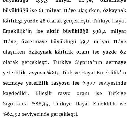
büyüklüğü 193,3 milyar TL'ye
,
özsermaye
büyüklüğü ise 61 milyar TL'ye
ulaşırken,
özkaynak
kârlılığı yüzde 48
olarak gerçekleşti. Türkiye Hayat
Emeklilik'in ise
aktif büyüklüğü 598,4 milyar
TL'ye, özsermaye büyüklüğü 39,4 milyar TL'ye
ulaşırken
özkaynak kârlılık oranı ise yüzde 62
olarak gerçekleşti. Türkiye Sigorta'nın
sermaye
yeterlilik rasyosu %213
, Türkiye Hayat Emeklilik'in
sermaye yeterlilik rasyosu ise %377
seviyesinde
kaydedildi. Bileşik rasyo oranı ise Türkiye
Sigorta'da %88,34, Türkiye Hayat Emeklilik ise
%64,92 seviyesinde gerçekleşti.