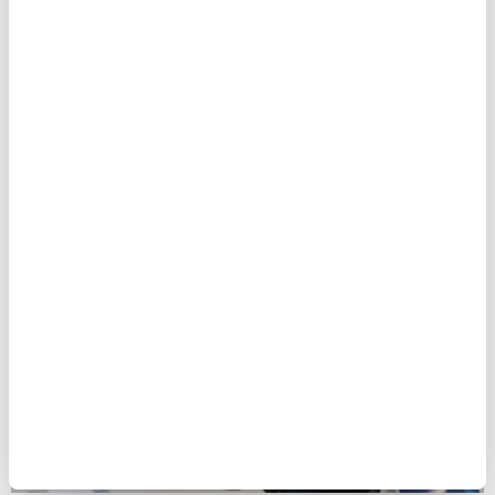
Emeklilik’ten Yılın İlk Yarısında Rekor Kârlılık
Türkiye Sigorta ve Türkiye
Hayat Emeklilik’ten Yılın İlk
Yarısında Rekor Kârlılık