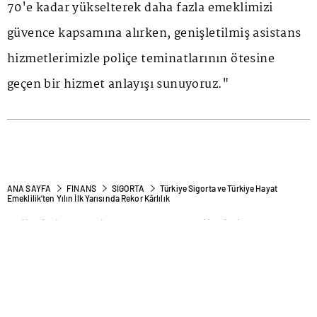
70'e kadar yükselterek daha fazla emeklimizi
güvence kapsamına alırken, genişletilmiş asistans
hizmetlerimizle poliçe teminatlarının ötesine
geçen bir hizmet anlayışı sunuyoruz."
ANA SAYFA
FINANS
SIGORTA
Türkiye Sigorta ve Türkiye Hayat
Emeklilik’ten Yılın İlk Yarısında Rekor Kârlılık
Türkiye Sigorta ve Türkiye
Hayat Emeklilik’ten Yılın İlk
Yarısında Rekor Kârlılık