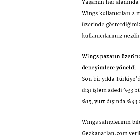
Yaşamın her alanında 
Wings kullanıcıları 2 
üzerinde gösterdiğimi
kullanıcılarımız nezdi
Wings pazarın üzerind
deneyimlere yöneldi
Son bir yılda Türkiye'
dışı işlem adedi %33 b
%15, yurt dışında %43 
Wings sahiplerinin bile
Gezkanatlan.com verile