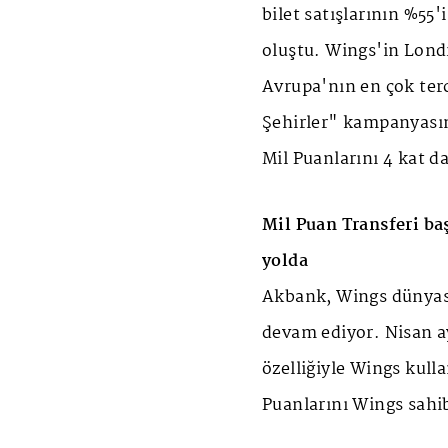
bilet satışlarının %55'
oluştu. Wings'in Lond
Avrupa'nın en çok terc
Şehirler" kampanyasın
Mil Puanlarını 4 kat d
Mil Puan Transferi ba
yolda
Akbank, Wings dünyası
devam ediyor. Nisan a
özelliğiyle Wings kull
Puanlarını Wings sahib