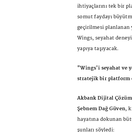
ihtiyaçlarını tek bir 
somut faydayı büyütm
geçirilmesi planlanan 
Wings, seyahat deneyim
yapıya taşıyacak.
"Wings'i seyahat ve y
stratejik bir platfor
Akbank Dijital Çözüml
Şebnem Dağ Güven
, 
hayatına dokunan bütün
şunları söyledi: