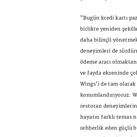
"Bugün kredi kartı paz
birlikte yeniden şekil
daha bilinçli yönetme
deneyimleri de sürdürm
ödeme aracı olmaktan ç
ve fayda ekseninde çok
Wings'i de tam olara
konumlandırıyoruz. Wi
restoran deneyimlerin
hayatın farklı temas n
rehberlik eden güçlü 