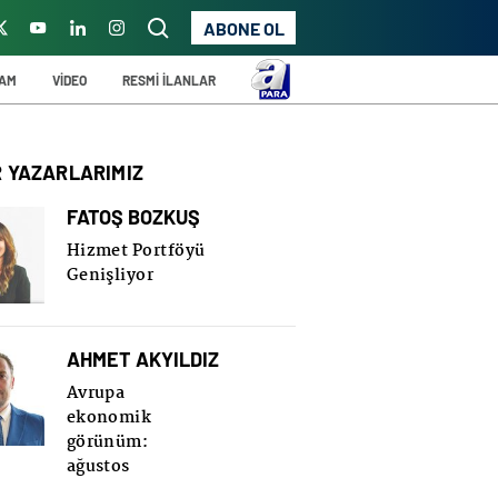
ABONE OL
ŞAM
VİDEO
RESMİ İLANLAR
R YAZARLARIMIZ
FATOŞ BOZKUŞ
Hizmet Portföyü
Genişliyor
AHMET AKYILDIZ
Avrupa
ekonomik
görünüm:
ağustos