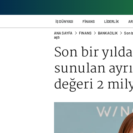
İŞ DÜNYASI
FİNANS
LİDERLİK
AR
ANA SAYFA
FINANS
BANKACILIK
Son b
aştı
Son bir yıld
sunulan ayrı
değeri 2 mily