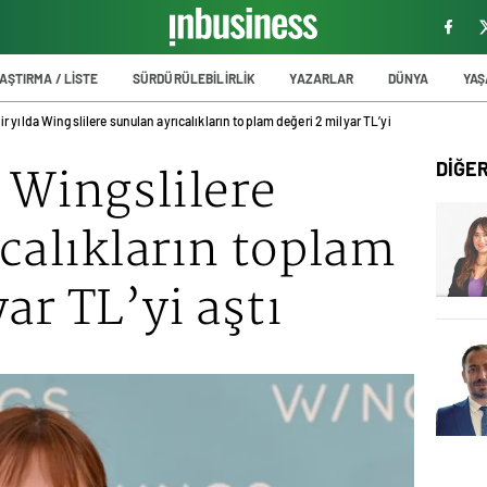
AŞTIRMA / LİSTE
SÜRDÜRÜLEBİLİRLİK
YAZARLAR
DÜNYA
YA
ir yılda Wingslilere sunulan ayrıcalıkların toplam değeri 2 milyar TL’yi
a Wingslilere
DİĞE
calıkların toplam
ar TL’yi aştı