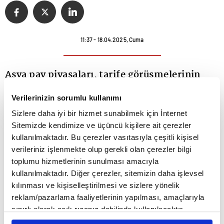
11:37 - 18.04.2025, Cuma
Asya pay piyasaları, tarife görüşmelerinin
hızlanmasının arttırdığı iyimserlikle pozitif
Verilerinizin sorumlu kullanımı
seyir izliyor.
Sizlere daha iyi bir hizmet sunabilmek için İnternet
Sitemizde kendimize ve üçüncü kişilere ait çerezler
Küresel piyasalarda, ABD'nin mütekabiliyet esasına
kullanılmaktadır. Bu çerezler vasıtasıyla çeşitli kişisel
verileriniz işlenmekte olup gerekli olan çerezler bilgi
göre uyguladığı tarifelerde müzakere sürecine
toplumu hizmetlerinin sunulması amacıyla
girilmesi iyimserliği artırırken, tarifeler konusunda
kullanılmaktadır. Diğer çerezler, sitemizin daha işlevsel
kılınması ve kişiselleştirilmesi ve sizlere yönelik
en büyük adımın ABD Başkanı
Donald Trump
'ın Çin
reklam/pazarlama faaliyetlerinin yapılması, amaçlarıyla
yönetimiyle masaya oturması olacağı
sınırlı olarak açık rızanız dahilinde kullanılacaktır.
Çerezlere ilişkin tercihlerinizi çerez paneli vasıtasıyla