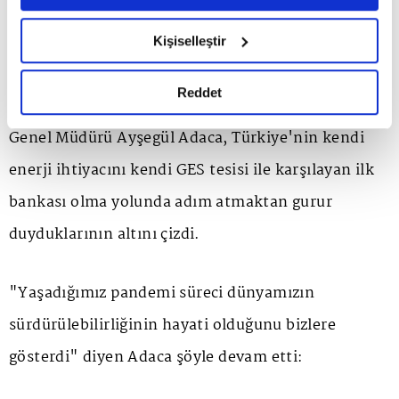
6698 sayılı Kişisel Verilerin Korunması Kanunu uyarınca
yıl en az 10 milyon TL ve üzerinde enerji maliyeti
hazırlanmış olan İnternet Sitesi Aydınlatma Metnimizi
Kişiselleştir
tasarrufu sağlayacak.
okumak ve sitemizi ziyaretiniz kapsamında
gerçekleştirilen veri işleme faaliyetleri ile ilgili daha
detaylı bilgi almak için lütfen
tıklayınız.
Reddet
Açıklamada görüşlerine yer verilen Aktif Bank
Genel Müdürü Ayşegül Adaca, Türkiye'nin kendi
enerji ihtiyacını kendi GES tesisi ile karşılayan ilk
bankası olma yolunda adım atmaktan gurur
duyduklarının altını çizdi.
"Yaşadığımız pandemi süreci dünyamızın
sürdürülebilirliğinin hayati olduğunu bizlere
gösterdi" diyen Adaca şöyle devam etti: