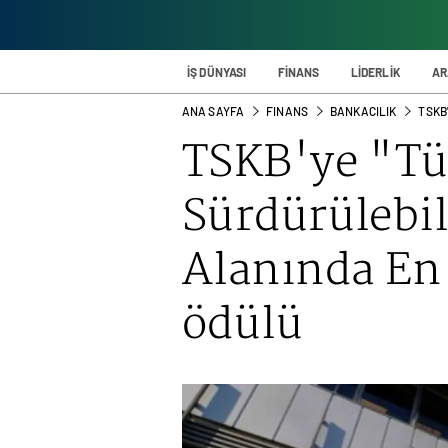
İŞ DÜNYASI
FİNANS
LİDERLİK
AR
ANA SAYFA
FINANS
BANKACILIK
TSKB'
TSKB'ye "Tü
Sürdürülebi
Alanında En 
ödülü