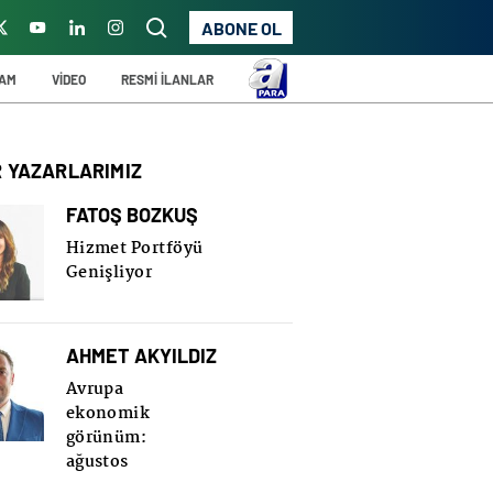
ABONE OL
ŞAM
VİDEO
RESMİ İLANLAR
R YAZARLARIMIZ
FATOŞ BOZKUŞ
Hizmet Portföyü
Genişliyor
AHMET AKYILDIZ
Avrupa
ekonomik
görünüm:
ağustos