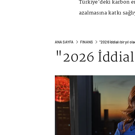
Türkiye'deki karbon 
azalmasına katkı sağlı
ANA SAYFA
FINANS
"2026 İddialı bir yıl ol
"2026 İddialı