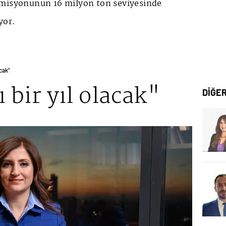
emisyonunun 16 milyon ton seviyesinde
yor.
acak"
 bir yıl olacak"
DİĞE