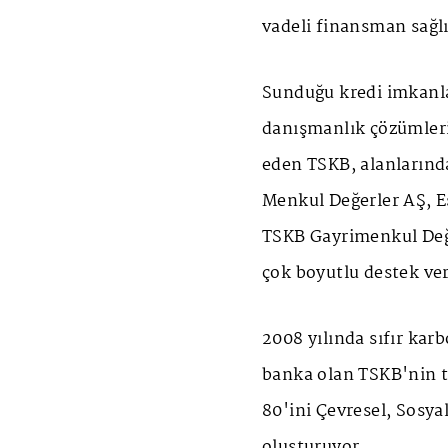
vadeli finansman sağl
Sunduğu kredi imkanlar
danışmanlık çözümleri
eden TSKB, alanlarınd
Menkul Değerler AŞ, E
TSKB Gayrimenkul Değe
çok boyutlu destek v
2008 yılında sıfır kar
banka olan TSKB'nin te
80'ini Çevresel, Sosya
oluşturuyor.