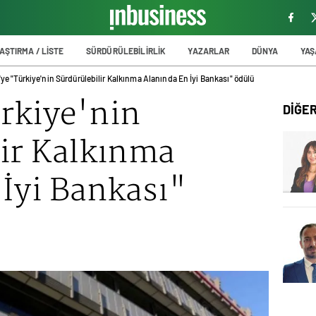
AŞTIRMA / LİSTE
SÜRDÜRÜLEBİLİRLİK
YAZARLAR
DÜNYA
YA
ye "Türkiye'nin Sürdürülebilir Kalkınma Alanında En İyi Bankası" ödülü
rkiye'nin
DİĞE
lir Kalkınma
İyi Bankası"