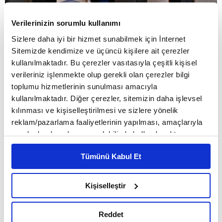
Verilerinizin sorumlu kullanımı
Sizlere daha iyi bir hizmet sunabilmek için İnternet
Sitemizde kendimize ve üçüncü kişilere ait çerezler
YAZI
AYFER ARSLAN
kullanılmaktadır. Bu çerezler vasıtasıyla çeşitli kişisel
02:10 - 29.06.2026, Pazartesi
verileriniz işlenmekte olup gerekli olan çerezler bilgi
toplumu hizmetlerinin sunulması amacıyla
kullanılmaktadır. Diğer çerezler, sitemizin daha işlevsel
Aktif Bank Genel Müdürü Ayşegül Adaca
kılınması ve kişiselleştirilmesi ve sizlere yönelik
Oğan’a göre bu yıl sektörde yatırım, üretim
reklam/pazarlama faaliyetlerinin yapılması, amaçlarıyla
sınırlı olarak açık rızanız dahilinde kullanılacaktır.
ve ihracat odaklı krediler ön planda olacak.
Çerezlere ilişkin tercihlerinizi çerez paneli vasıtasıyla
2026’nın sektör için ‘öngörülebilir’, Aktif
Tümünü Kabul Et
belirleyebilirsiniz. Çerezlere ilişkin detaylı bilgi için
Ayarlar butonuna tıklayabilir,
Çerez Bilgilendirme
Bank için daha ‘iddialı bir yıl’ olacağını
Metnimizi ziyaret edebilirsiniz.
Kişiselleştir
söyleyen Oğan, “yenilenebilir enerji
6698 sayılı Kişisel Verilerin Korunması Kanunu uyarınca
hazırlanmış olan İnternet Sitesi Aydınlatma Metnimizi
projelerinde hem yurt içi hem yurt dışında
Reddet
okumak ve sitemizi ziyaretiniz kapsamında