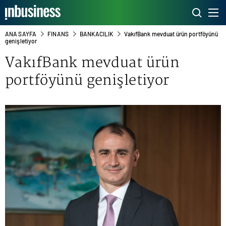
ANA SAYFA
FINANS
BANKACILIK
VakıfBank mevduat ürün portföyünü
genişletiyor
VakıfBank mevduat ürün
portföyünü genişletiyor