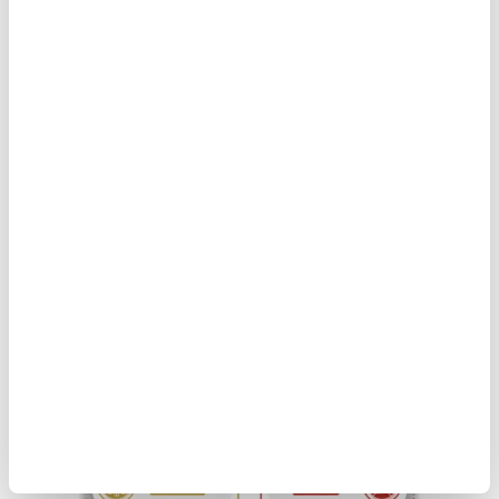
teknoloji ihracı 2026 ajandamızın önemli başlıkları
arasında. Finansal servisleri müşterinin bulunduğu
her noktaya taşıyan, görünmez ama erişilebilir
kılan bir yapı inşa etmeye devam edeceğiz.