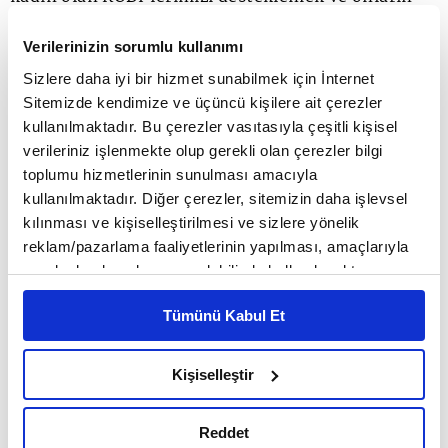
finansmana erişimini kolaylaştırmak üzere, EBRD
Verilerinizin sorumlu kullanımı
ve KGF ile birlikte harekete geçtik. Avrupa Birliği
Sizlere daha iyi bir hizmet sunabilmek için İnternet
ve Türkiye Hazine ve Maliye Bakanlığı tarafından
Sitemizde kendimize ve üçüncü kişilere ait çerezler
kullanılmaktadır. Bu çerezler vasıtasıyla çeşitli kişisel
da desteklenen "Kadın İşletmelerine Finansman ve
verileriniz işlenmekte olup gerekli olan çerezler bilgi
Danışmanlık Desteği Programı" kapsamında 50
toplumu hizmetlerinin sunulması amacıyla
kullanılmaktadır. Diğer çerezler, sitemizin daha işlevsel
milyon dolar EBRD kaynağı ve %80 KGF teminat
kılınması ve kişiselleştirilmesi ve sizlere yönelik
desteği ile sunduğumuz "Kadın KOBİ Paketi"
reklam/pazarlama faaliyetlerinin yapılması, amaçlarıyla
sınırlı olarak açık rızanız dahilinde kullanılacaktır.
kapsamında teminat yaratmakta güçlük çeken,
Çerezlere ilişkin tercihlerinizi çerez paneli vasıtasıyla
Tümünü Kabul Et
kadın KOBİ'lerimize 12 aya kadar ödemesiz
belirleyebilirsiniz. Çerezlere ilişkin detaylı bilgi için
Ayarlar butonuna tıklayabilir,
Çerez Bilgilendirme
dönemli, uygun faiz oranlarıyla 12 milyon TL'ye
Metnimizi ziyaret edebilirsiniz.
Kişiselleştir
kadar taksitli ticari kredi imkânı sunuyoruz. Ayrıca
6698 sayılı Kişisel Verilerin Korunması Kanunu uyarınca
hazırlanmış olan İnternet Sitesi Aydınlatma Metnimizi
krediden faydalanan KOBİ'lerimiz 1 yıl boyunca
Reddet
okumak ve sitemizi ziyaretiniz kapsamında