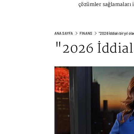
çözümler sağlamaları 
ANA SAYFA
FINANS
"2026 İddialı bir yıl ol
"2026 İddialı