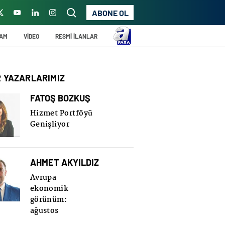
ABONE OL
ŞAM
VİDEO
RESMİ İLANLAR
R YAZARLARIMIZ
FATOŞ BOZKUŞ
Hizmet Portföyü
Genişliyor
AHMET AKYILDIZ
Avrupa
ekonomik
görünüm:
ağustos