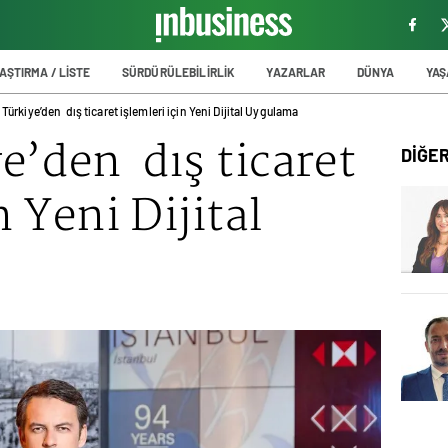
AŞTIRMA / LİSTE
SÜRDÜRÜLEBİLİRLİK
YAZARLAR
DÜNYA
YA
Türkiye’den dış ticaret işlemleri için Yeni Dijital Uygulama
e’den dış ticaret
DİĞE
n Yeni Dijital