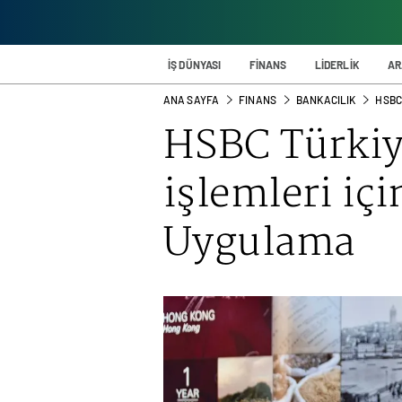
İŞ DÜNYASI
FİNANS
LİDERLİK
AR
ANA SAYFA
FINANS
BANKACILIK
HSBC 
HSBC Türkiy
işlemleri içi
Uygulama