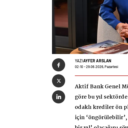
YAZI
AYFER ARSLAN
02:10 - 29.06.2026, Pazartesi
Aktif Bank Genel M
göre bu yıl sektörde
odaklı krediler ön 
için ‘öngörülebilir’,
bir yıl’ olacağını s