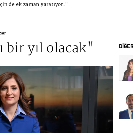
için de ek zaman yaratıyor."
acak"
 bir yıl olacak"
DİĞE