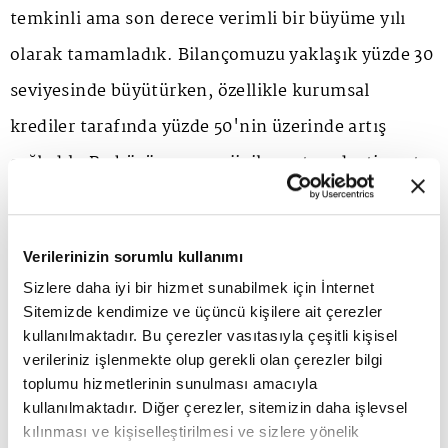
temkinli ama son derece verimli bir büyüme yılı
olarak tamamladık. Bilançomuzu yaklaşık yüzde 30
seviyesinde büyütürken, özellikle kurumsal
krediler tarafında yüzde 50'nin üzerinde artış
sağladık. Bu büyüme; enerji, ihracat ve dış ticaret
finansmanı gibi uzmanlık alanlarımızdaki
derinleşmenin doğal bir sonucu olarak gerçekleşti.
Verilerinizin sorumlu kullanımı
En önemlisi, bunu aktif kalitesinden ödün
Sizlere daha iyi bir hizmet sunabilmek için İnternet
vermeden başardık. Öz kaynak kârlılığımız yüzde
Sitemizde kendimize ve üçüncü kişilere ait çerezler
kullanılmaktadır. Bu çerezler vasıtasıyla çeşitli kişisel
40'lar seviyesinde, aktif kârlılığımız yüzde 4,5'in
verileriniz işlenmekte olup gerekli olan çerezler bilgi
üzerinde gerçekleşti; maliyet/gelir oranımız ise
toplumu hizmetlerinin sunulması amacıyla
kullanılmaktadır. Diğer çerezler, sitemizin daha işlevsel
yüzde 40'ın altında kaldı. Bu göstergeler yalnızca
kılınması ve kişiselleştirilmesi ve sizlere yönelik