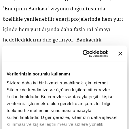
'Enerjinin Bankası' vizyonu doğrultusunda
özellikle yenilenebilir enerji projelerinde hem yurt
içinde hem yurt dışında daha fazla rol almayı
hedeflediklerini dile getiriyor. Bankacılık
sektöründe kredi büyümesinin bu yıl seçici ama
daha nitelikli bir patikada ilerleyeceğini, özellikle
yatırım, üretim ve ihracat odaklı kredilerin ön
Verilerinizin sorumlu kullanımı
planda olacağını öngören Oğan, "2026 yılının
Sizlere daha iyi bir hizmet sunabilmek için İnternet
Sitemizde kendimize ve üçüncü kişilere ait çerezler
sektör için daha öngörülebilir, bizim için ise daha
kullanılmaktadır. Bu çerezler vasıtasıyla çeşitli kişisel
iddialı bir yıl olacağına inanıyoruz" diyor. Aktif
verileriniz işlenmekte olup gerekli olan çerezler bilgi
toplumu hizmetlerinin sunulması amacıyla
Bank Genel Müdürü Ayşegül Adaca Oğan ile hem
kullanılmaktadır. Diğer çerezler, sitemizin daha işlevsel
bankacılık sektöründeki son gelişmeleri, 2026 yılı
kılınması ve kişiselleştirilmesi ve sizlere yönelik