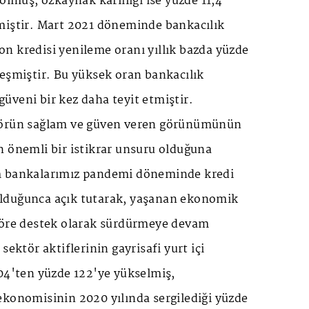
olmuş, özkaynak karlılığı ise yüzde 11,4
miştir. Mart 2021 döneminde bankacılık
n kredisi yenileme oranı yıllık bazda yüzde
eşmiştir. Bu yüksek oran bankacılık
üveni bir kez daha teyit etmiştir.
törün sağlam ve güven veren görünümünün
n önemli bir istikrar unsuru olduğuna
m bankalarımız pandemi döneminde kredi
lduğunca açık tutarak, yaşanan ekonomik
töre destek olarak sürdürmeye devam
sektör aktiflerinin gayrisafi yurt içi
104'ten yüzde 122'ye yükselmiş,
ekonomisinin 2020 yılında sergilediği yüzde