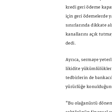
kredi geri ödeme kapasi
için geri ödemelerde 
sınırlarında dikkate a
kanallarını açık tutm
dedi.
Ayrıca, sermaye yeterl
likidite yükümlülükler
tedbirlerin de bankac
yürürlüğe konulduğunu
"Bu olağanüstü dönemd