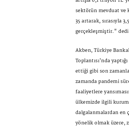
artışla 6,1 trilyon TL'
sektörün mevduat ve k
35 artarak, sırasıyla 3,
gerçekleşmiştir." dedi
Akben, Türkiye Bankala
Toplantısı'nda yaptığ
ettiği gibi son zaman
zamanda pandemi süre
faaliyetlere yansımas
ülkemizde ilgili kurum
dalgalanmalardan en ç
yönelik olmak üzere, z