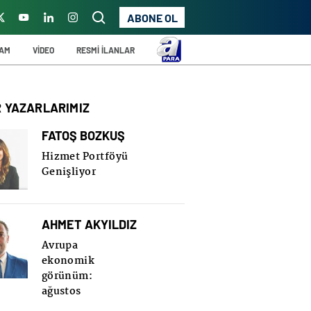
ABONE OL
ŞAM
VİDEO
RESMİ İLANLAR
R YAZARLARIMIZ
FATOŞ BOZKUŞ
Hizmet Portföyü
Genişliyor
AHMET AKYILDIZ
Avrupa
ekonomik
görünüm:
ağustos