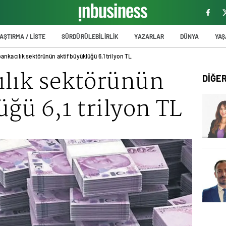
AŞTIRMA / LİSTE
SÜRDÜRÜLEBİLİRLİK
YAZARLAR
DÜNYA
YA
bankacılık sektörünün aktif büyüklüğü 6,1 trilyon TL
ılık sektörünün
DİĞE
üğü 6,1 trilyon TL