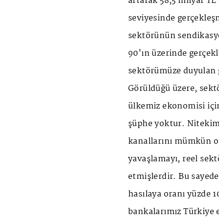
artarak 58,5 milyar TL 
seviyesinde gerçekleş
sektörünün sendikasyo
90'ın üzerinde gerçekl
sektörümüze duyulan g
Görüldüğü üzere, sek
ülkemiz ekonomisi içi
şüphe yoktur. Niteki
kanallarını mümkün o
yavaşlamayı, reel sek
etmişlerdir. Bu sayede 
hasılaya oranı yüzde 
bankalarımız Türkiye 