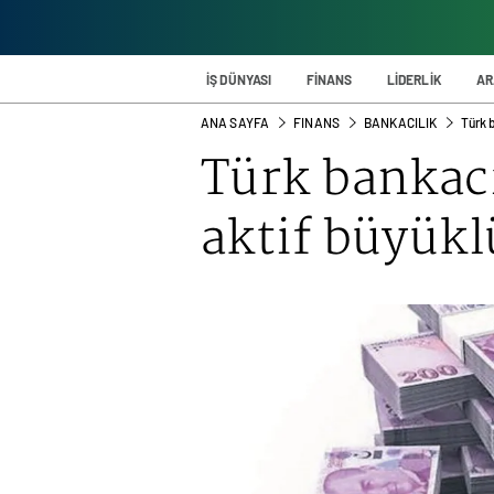
İŞ DÜNYASI
FİNANS
LİDERLİK
AR
ANA SAYFA
FINANS
BANKACILIK
Türk 
Türk bankac
aktif büyükl