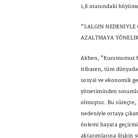
1,8 oranındaki büyümed
"SALGIN NEDENİYLE 
AZALTMAYA YÖNELİK 
Akben, "Kurumumuz K
itibaren, tüm dünyada 
sosyal ve ekonomik ge
yönetiminden sorumlu d
olmuştur. Bu süreçte,
nedeniyle ortaya çıkan
önlemi hayata geçirmiş
aktarımlarına ilişkin s