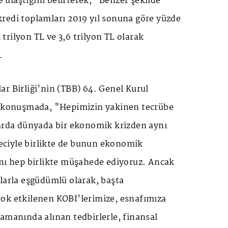
ye ulaştığını belirterek, "Benzer şekilde
redi toplamları 2019 yıl sonuna göre yüzde
5 trilyon TL ve 3,6 trilyon TL olarak
.
r Birliği'nin (TBB) 64. Genel Kurul
ı konuşmada, "Hepimizin yakinen tecrübe
larda dünyada bir ekonomik krizden aynı
ciyle birlikte de bunun ekonomik
ını hep birlikte müşahede ediyoruz. Ancak
larla eşgüdümlü olarak, başta
ok etkilenen KOBİ'lerimize, esnafımıza
amanında alınan tedbirlerle, finansal