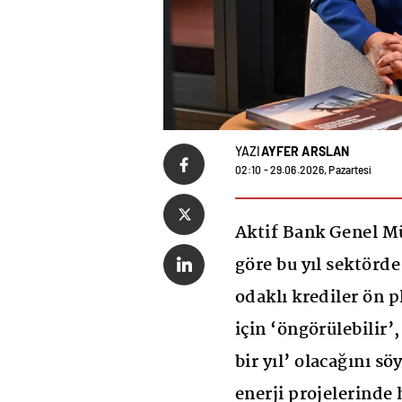
YAZI
AYFER ARSLAN
02:10 - 29.06.2026, Pazartesi
Aktif Bank Genel M
göre bu yıl sektörde
odaklı krediler ön 
için ‘öngörülebilir’,
bir yıl’ olacağını s
enerji projelerinde