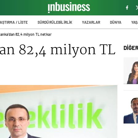
AŞTIRMA / LİSTE
SÜRDÜRÜLEBİLİRLİK
YAZARLAR
DÜNYA
YA
anka'dan 82,4 milyon TL net kar
an 82,4 milyon TL
DİĞE