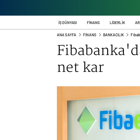
İŞ DÜNYASI
FİNANS
LİDERLİK
AR
ANA SAYFA
FINANS
BANKACILIK
Fibab
Fibabanka'd
net kar