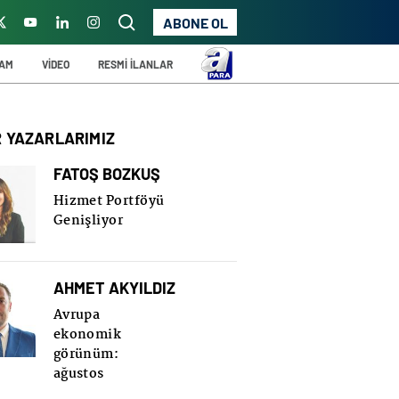
ABONE OL
ŞAM
VİDEO
RESMİ İLANLAR
R YAZARLARIMIZ
FATOŞ BOZKUŞ
Hizmet Portföyü
Genişliyor
AHMET AKYILDIZ
Avrupa
ekonomik
görünüm:
ağustos