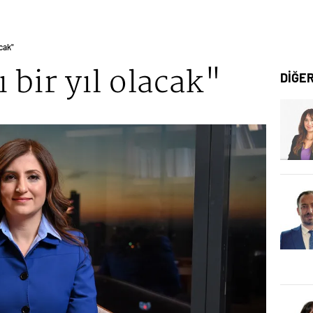
acak"
 bir yıl olacak"
DİĞE