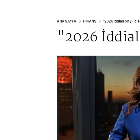
ANA SAYFA
FINANS
"2026 İddialı bir yıl ol
"2026 İddialı