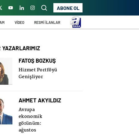
ABONE OL
ŞAM
VİDEO
RESMİ İLANLAR
R YAZARLARIMIZ
FATOŞ BOZKUŞ
Hizmet Portföyü
Genişliyor
AHMET AKYILDIZ
Avrupa
ekonomik
görünüm:
ağustos