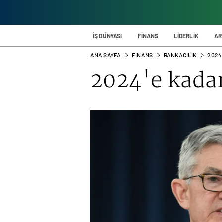
İŞ DÜNYASI
FİNANS
LİDERLİK
AR
ANA SAYFA
FINANS
BANKACILIK
2024'
2024'e kadar 