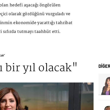
 olan hedefi aşacağı öngörülen
eçici olarak gördüğünü vurguladı ve
inmin ekonomide yarattığı tahribat
i sıfırda tutmayı taahhüt etti.
acak"
 bir yıl olacak"
DİĞE