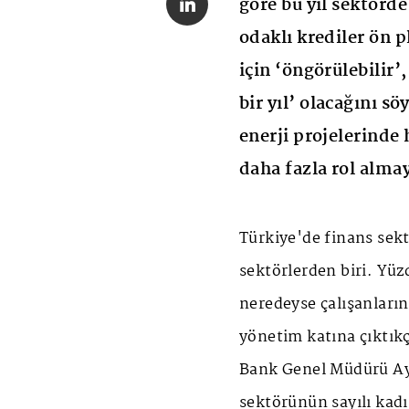
göre bu yıl sektörde
odaklı krediler ön 
için ‘öngörülebilir’,
bir yıl’ olacağını s
enerji projelerinde
daha fazla rol alma
Türkiye'de finans sek
sektörlerden biri. Yüz
neredeyse çalışanların
yönetim katına çıktıkç
Bank Genel Müdürü Ay
sektörünün sayılı kadı