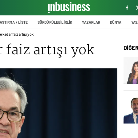
AŞTIRMA / LİSTE
SÜRDÜRÜLEBİLİRLİK
YAZARLAR
DÜNYA
YA
e kadar faiz artışı yok
faiz artışı yok
DİĞE