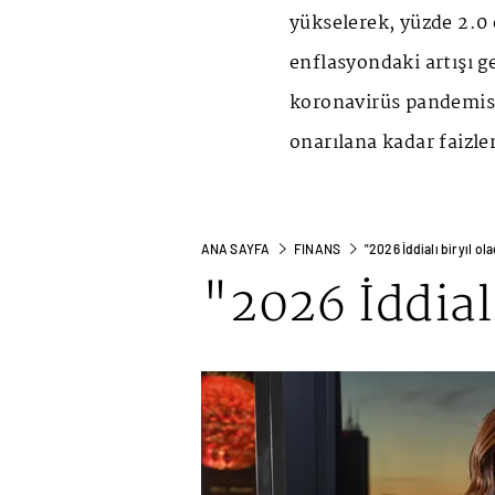
yükselerek, yüzde 2.0
enflasyondaki artışı g
koronavirüs pandemis
onarılana kadar faizler
ANA SAYFA
FINANS
"2026 İddialı bir yıl ol
"2026 İddialı