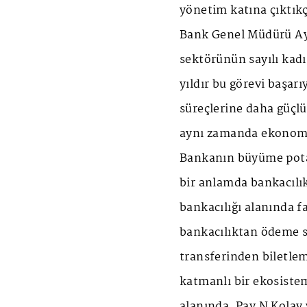
yönetim katına çıktıkç
Bank Genel Müdürü Ay
sektörünün sayılı kadı
yıldır bu görevi başar
süreçlerine daha güçlü 
aynı zamanda ekonomi
Bankanın büyüme potans
bir anlamda bankacılık
bankacılığı alanında fa
bankacılıktan ödeme si
transferinden biletlem
katmanlı bir ekosistem
alanında, Pay N Kolay 