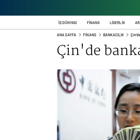
İŞ DÜNYASI
FİNANS
LİDERLİK
AR
ANA SAYFA
FINANS
BANKACILIK
Çin'd
Çin'de banka