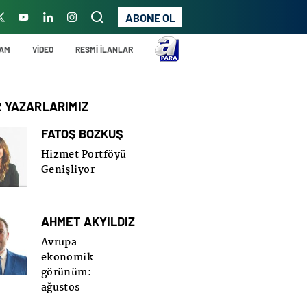
ABONE OL
ŞAM
VİDEO
RESMİ İLANLAR
R YAZARLARIMIZ
FATOŞ BOZKUŞ
Hizmet Portföyü
Genişliyor
AHMET AKYILDIZ
Avrupa
ekonomik
görünüm:
ağustos