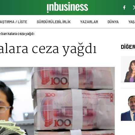
AŞTIRMA / LİSTE
SÜRDÜRÜLEBİLİRLİK
YAZARLAR
DÜNYA
YA
e bankalara ceza yağdı
lara ceza yağdı
DİĞE