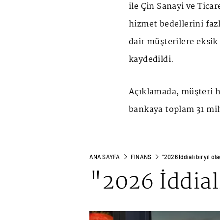
ile Çin Sanayi ve Tica
hizmet bedellerini fazl
dair müşterilere eksik b
kaydedildi.
Açıklamada, müşteri h
bankaya toplam 31 mily
ANA SAYFA
FINANS
"2026 İddialı bir yıl ol
"2026 İddialı