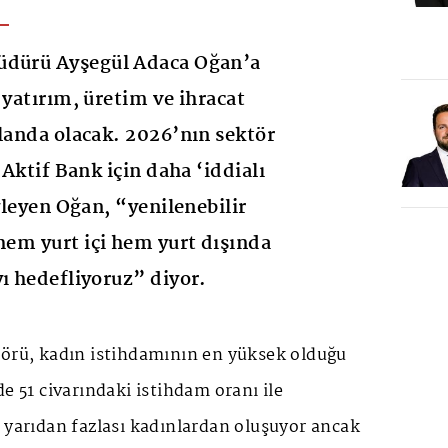
üdürü Ayşegül Adaca Oğan’a
 yatırım, üretim ve ihracat
planda olacak. 2026’nın sektör
 Aktif Bank için daha ‘iddialı
öyleyen Oğan, “yenilenebilir
 hem yurt içi hem yurt dışında
yı hedefliyoruz” diyor.
törü, kadın istihdamının en yüksek olduğu
de 51 civarındaki istihdam oranı ile
 yarıdan fazlası kadınlardan oluşuyor ancak