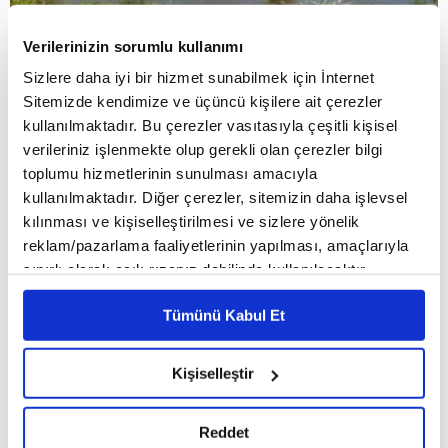
Verilerinizin sorumlu kullanımı
Şirketler
Sizlere daha iyi bir hizmet sunabilmek için İnternet
Akçansa Sürdürülebilirlik Performansı ile ilk sırada
Sitemizde kendimize ve üçüncü kişilere ait çerezler
yer alma başarısı gösterdi
kullanılmaktadır. Bu çerezler vasıtasıyla çeşitli kişisel
verileriniz işlenmekte olup gerekli olan çerezler bilgi
toplumu hizmetlerinin sunulması amacıyla
VİDEO / PODCAST
kullanılmaktadır. Diğer çerezler, sitemizin daha işlevsel
kılınması ve kişiselleştirilmesi ve sizlere yönelik
reklam/pazarlama faaliyetlerinin yapılması, amaçlarıyla
sınırlı olarak açık rızanız dahilinde kullanılacaktır.
Çerezlere ilişkin tercihlerinizi çerez paneli vasıtasıyla
Tümünü Kabul Et
belirleyebilirsiniz. Çerezlere ilişkin detaylı bilgi için
Ayarlar butonuna tıklayabilir,
Çerez Bilgilendirme
Metnimizi ziyaret edebilirsiniz.
Kişiselleştir
6698 sayılı Kişisel Verilerin Korunması Kanunu uyarınca
hazırlanmış olan İnternet Sitesi Aydınlatma Metnimizi
Reddet
okumak ve sitemizi ziyaretiniz kapsamında