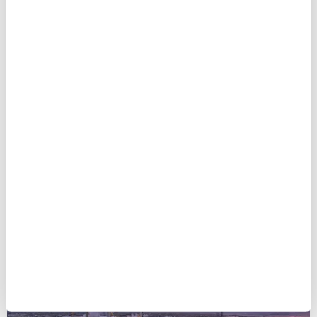
Şirketler
Zorlu Holding'den net sıfır emisyon hedefi