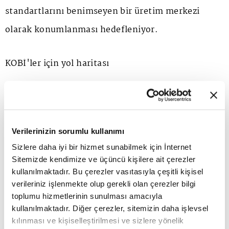
standartlarını benimseyen bir üretim merkezi
olarak konumlanması hedefleniyor.
KOBİ'ler için yol haritası
Programın en kritik etkilerinden birinin KOBİ'ler
ve Anadolu şirketleri üzerinde görülmesi
Verilerinizin sorumlu kullanımı
bekleniyor. Bolat'a göre birçok işletme yeşil
Sizlere daha iyi bir hizmet sunabilmek için İnternet
dönüşümün öneminin farkında olsa da nereden
Sitemizde kendimize ve üçüncü kişilere ait çerezler
başlayacağını, hangi yatırımlara öncelik vermesi
kullanılmaktadır. Bu çerezler vasıtasıyla çeşitli kişisel
verileriniz işlenmekte olup gerekli olan çerezler bilgi
gerektiğini ve gelecekte hangi yükümlülüklerle
toplumu hizmetlerinin sunulması amacıyla
karşılaşacağını net olarak bilemeyebiliyor. Bu
kullanılmaktadır. Diğer çerezler, sitemizin daha işlevsel
kılınması ve kişiselleştirilmesi ve sizlere yönelik
nedenle Responsible Programı finansman