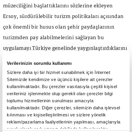
müzeciliğini başlattıklarını sözlerine ekleyen
Ersoy, sürdürülebilir turizm politikaları açısından
çok önemli bir husus olan şehir paydaşlarının
turizmden pay alabilmelerini sağlayan bu
uygulamayı Türkiye genelinde yaygınlaştırdıklarını
aktardı.
Verilerinizin sorumlu kullanımı
Sizlere daha iyi bir hizmet sunabilmek için İnternet
"Türkiye birçok sektörde güçlü üretim
Sitemizde kendimize ve üçüncü kişilere ait çerezler
kullanılmaktadır. Bu çerezler vasıtasıyla çeşitli kişisel
kapasitesine sahip"
verileriniz işlenmekte olup gerekli olan çerezler bilgi
toplumu hizmetlerinin sunulması amacıyla
TBB Yönetim Kurulu Başkanı Alpaslan Çakar da
kullanılmaktadır. Diğer çerezler, sitemizin daha işlevsel
kılınması ve kişiselleştirilmesi ve sizlere yönelik
Türkiye'nin birçok sektörde güçlü üretim
reklam/pazarlama faaliyetlerinin yapılması, amaçlarıyla
kapasitesine sahip olduğunu, geniş bir yelpazede
sınırlı olarak açık rızanız dahilinde kullanılacaktır.