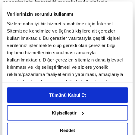
sanayimizin katettiği mesafelerde sizlerin
kararlılığı ve desteklerine her zaman için
Verilerinizin sorumlu kullanımı
şükranlarımızı sunuyoruz. Bu projeler sırasında
Sizlere daha iyi bir hizmet sunabilmek için İnternet
Sitemizde kendimize ve üçüncü kişilere ait çerezler
bütün paydaşlara, başta Milli Savunma
kullanılmaktadır. Bu çerezler vasıtasıyla çeşitli kişisel
Bakanlığımız, Deniz Kuvvetlerimiz, Savunma
verileriniz işlenmekte olup gerekli olan çerezler bilgi
toplumu hizmetlerinin sunulması amacıyla
Sanayii Başkanlığımız, Sedef Tersanemiz, diğer
kullanılmaktadır. Diğer çerezler, sitemizin daha işlevsel
tersanelerimiz ve diğer bütün paydaşlara içten
kılınması ve kişiselleştirilmesi ve sizlere yönelik
reklam/pazarlama faaliyetlerinin yapılması, amaçlarıyla
teşekkürlerimizi sunuyoruz. Bu süreç içinde
sınırlı olarak açık rızanız dahilinde kullanılacaktır.
zatıalinizin desteklerinden dolayı bütün sektör
Çerezlere ilişkin tercihlerinizi çerez paneli vasıtasıyla
Tümünü Kabul Et
belirleyebilirsiniz. Çerezlere ilişkin detaylı bilgi için
adına bir kez daha zatialinize hürmet ve
Ayarlar butonuna tıklayabilir,
Çerez Bilgilendirme
desteklerimi sunarken, gemilerimizin
Metnimizi ziyaret edebilirsiniz.
Kişiselleştir
6698 sayılı Kişisel Verilerin Korunması Kanunu uyarınca
donanmamıza, vatanımıza ve milletimize hayırlı
hazırlanmış olan İnternet Sitesi Aydınlatma Metnimizi
Reddet
olmasını diliyor, saygılar sunuyorum." diye
okumak ve sitemizi ziyaretiniz kapsamında