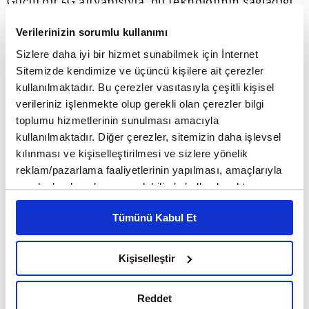
Güçlü bir 5G altyapısıyla, bu teknolojinin sağladığı
gözle görülür hız ve kapasite artışını
Verilerinizin sorumlu kullanımı
müşterilerimize yaşatmaya devam edeceğiz.
Sizlere daha iyi bir hizmet sunabilmek için İnternet
Sitemizde kendimize ve üçüncü kişilere ait çerezler
kullanılmaktadır. Bu çerezler vasıtasıyla çeşitli kişisel
Türkiye'deki lansman, Vodafone'un ilk 5G
verileriniz işlenmekte olup gerekli olan çerezler bilgi
deneyimi değil. Global deneyiminizin yerele
toplumu hizmetlerinin sunulması amacıyla
kullanılmaktadır. Diğer çerezler, sitemizin daha işlevsel
yansıması nasıl oldu?
kılınması ve kişiselleştirilmesi ve sizlere yönelik
reklam/pazarlama faaliyetlerinin yapılması, amaçlarıyla
sınırlı olarak açık rızanız dahilinde kullanılacaktır.
Grubumuz, 40 yıllık tecrübesiyle tüm dünyada yeni
Çerezlere ilişkin tercihlerinizi çerez paneli vasıtasıyla
nesil genişbant teknolojilerin hayata geçmesinde
Tümünü Kabul Et
belirleyebilirsiniz. Çerezlere ilişkin detaylı bilgi için
Ayarlar butonuna tıklayabilir,
Çerez Bilgilendirme
önemli rol üstleniyor. Dünyada 5G'yi ilk
Metnimizi ziyaret edebilirsiniz.
Kişiselleştir
deneyimleyen, ölçekleyen ve günlük hayata
6698 sayılı Kişisel Verilerin Korunması Kanunu uyarınca
hazırlanmış olan İnternet Sitesi Aydınlatma Metnimizi
uyarlayan oyunculardan biriyiz. Bugün, dünya
Reddet
okumak ve sitemizi ziyaretiniz kapsamında