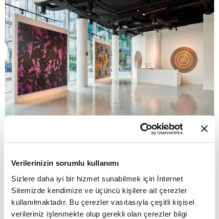
Verilerinizin sorumlu kullanımı
Sizlere daha iyi bir hizmet sunabilmek için İnternet
Sitemizde kendimize ve üçüncü kişilere ait çerezler
kullanılmaktadır. Bu çerezler vasıtasıyla çeşitli kişisel
ANA SAYFA
YAŞAM
Masanın Ötesinde: Gıda Diplomasisi Neden Bir
verileriniz işlenmekte olup gerekli olan çerezler bilgi
Ekosistem Stratejisine Dönüşmeli